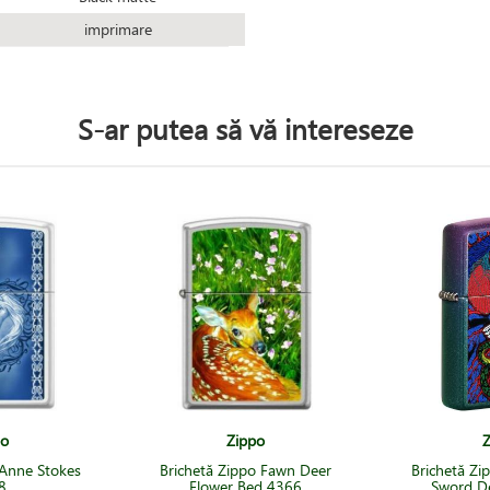
imprimare
S-ar putea să vă intereseze
po
Zippo
Z
 Anne Stokes
Brichetă Zippo Fawn Deer
Brichetă Zi
8
Flower Bed 4366
Sword D