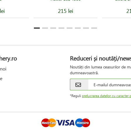
lei
215 lei
21
hery.ro
Reduceri și noutăți/news
Noutăți din lumea ceasurilor de mâ
noi
dumneavoastră.
e
*Reguli
prelucrarea datelor cu caracter 