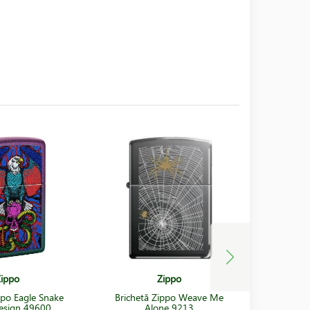
ippo
Zippo
ppo Eagle Snake
Brichetă Zippo Weave Me
Brichetă 
esign 49600
Alone 9213
Moon