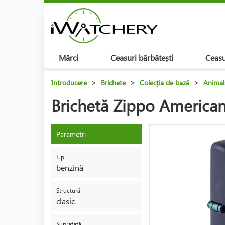
Mărci
Ceasuri bărbătești
Ceasu
Introducere
>
Brichete
>
Colecția de bază
>
Animal
Brichetă Zippo American
Parametri
Tip
benzină
Structură
clasic
Suprafață