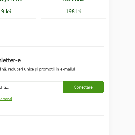
9 lei
198 lei
letter-e
nă, reduceri unice și promoții în e-mailul
Conectare
personal