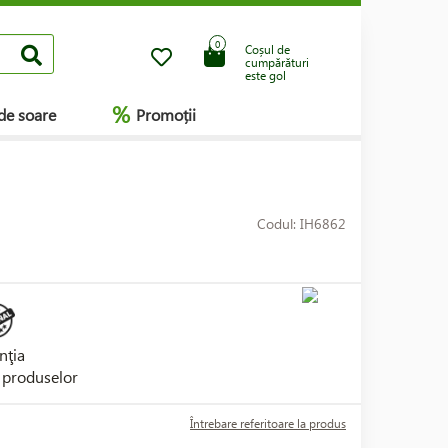
0
Coșul de
cumpărături
este gol
%
de soare
Promoții
Codul: IH6862
nţia
i produselor
Întrebare referitoare la produs