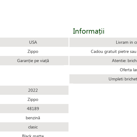
Informații
USA
Livram in c
Zippo
Cadou gratuit pietre sau 
Garanție pe viață
Atentie: brich
Oferta la
Umpleti briche
2022
Zippo
48189
benzină
clasic
Black matte