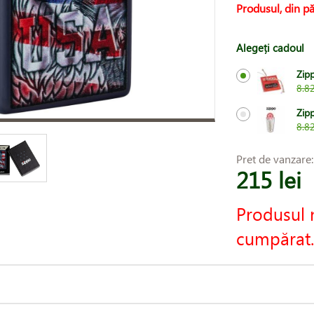
Produsul, din pă
Alegeți cadoul
Zipp
8.82
Zip
8.82
Pret de vanzare
215 lei
Produsul 
cumpărat.