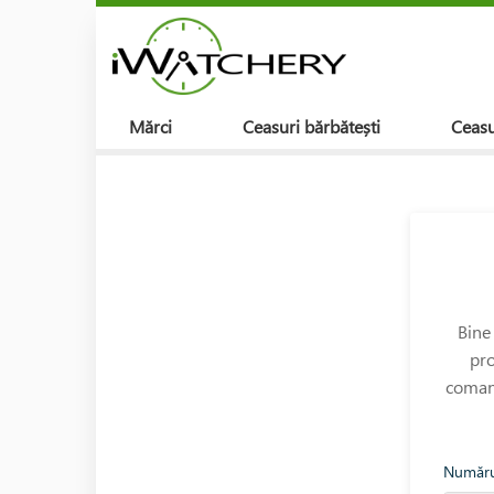
Mărci
Ceasuri bărbătești
Ceasu
Bine
pro
comand
Număru