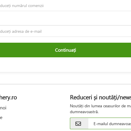
Continuați
hery.ro
Reduceri și noutăți/news
Noutăți din lumea ceasurilor de mâ
noi
dumneavoastră.
e