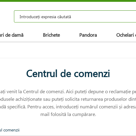
ri de damă
Brichete
Pandora
Ochelari 
Centrul de comenzi
 ați venit la Centrul de comenzi. Aici puteți depune o reclamație p
dusele achiziționate sau puteți solicita returnarea produselor din
ă specifică. Pentru acces, introduceți numărul comenzii și adres
mail folosită la cumpărare.
l comenzii