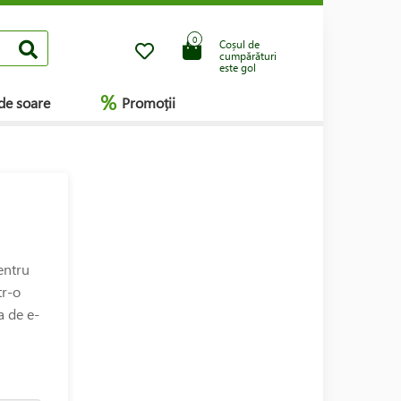
0
Coșul de
cumpărături
este gol
%
de soare
Promoții
entru
tr-o
a de e-