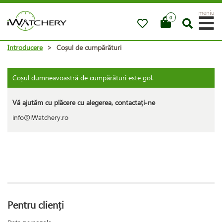
meniu
0
Introducere
>
Coșul de cumpărături
Coșul dumneavoastră de cumpărături este gol.
Vă ajutăm cu plăcere cu alegerea, contactați-ne
info@iWatchery.ro
Pentru clienți