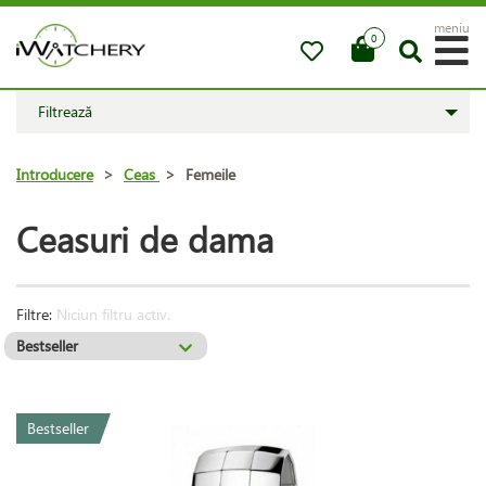
meniu
0
Filtrează
Introducere
>
Ceas
>
Femeile
Ceasuri de dama
Filtre:
Niciun filtru activ.
Bestseller