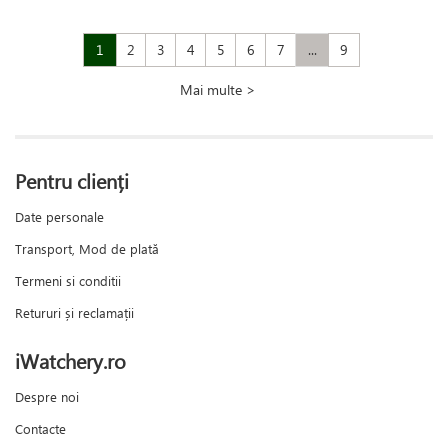
1
2
3
4
5
6
7
...
9
Mai multe >
Pentru clienți
Date personale
Transport, Mod de plată
Termeni si conditii
Retururi și reclamații
iWatchery.ro
Despre noi
Contacte