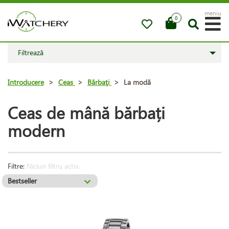
meniu
0
Filtrează
Introducere
>
Ceas
>
Bărbaţi
>
La modă
Ceas de mână bărbați
modern
Filtre:
Niciun filtru activ.