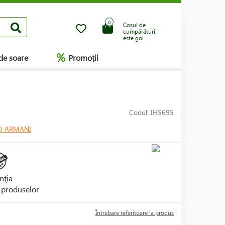
0
Coșul de
cumpărături
este gol
%
de soare
Promoții
Codul: IH5695
O ARMANI
nţia
i produselor
Întrebare referitoare la produs