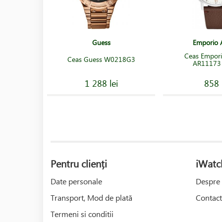
Guess
Emporio 
Ceas Empor
Ceas Guess W0218G3
AR11173
1 288 lei
858 
Pentru clienți
iWatc
Date personale
Despre 
Transport, Mod de plată
Contact
Termeni si conditii