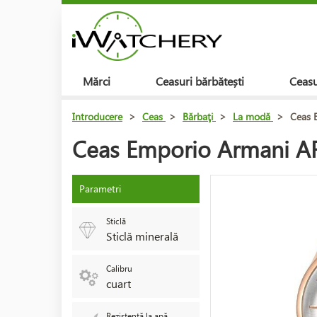
Mărci
Ceasuri bărbătești
Ceasu
Introducere
>
Ceas
>
Bărbaţi
>
La modă
>
Ceas 
Ceas Emporio Armani 
Parametri
Sticlă
Sticlă minerală
Calibru
cuart
Rezistență la apă