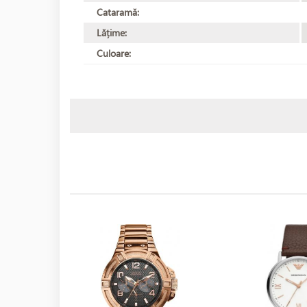
Cataramă:
Lățime:
Culoare: