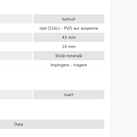
lustruit
oțel (316L) - PVD aur acoperire
43 mm
10 mm
Sticlă minerală
împingere - tragere
cuart
Data