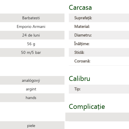
Carcasa
Barbatesti
Suprafață:
Emporio Armani
Material:
24 de luni
Diametru:
56 g
Înălțime:
50 m/5 bar
Sticlă:
Coroană:
Calibru
analógový
argint
Tip:
hands
Complicație
piele