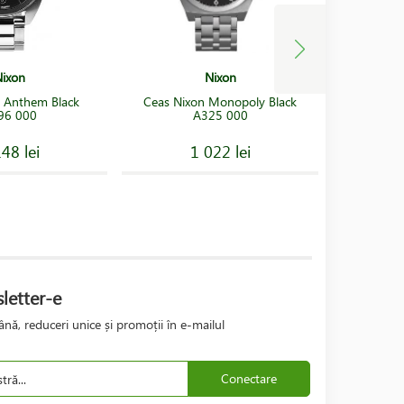
ixon
Nixon
 Anthem Black
Ceas Nixon Monopoly Black
Ceas 
96 000
A325 000
48 lei
1 022 lei
letter-e
nă, reduceri unice și promoții în e-mailul
Conectare