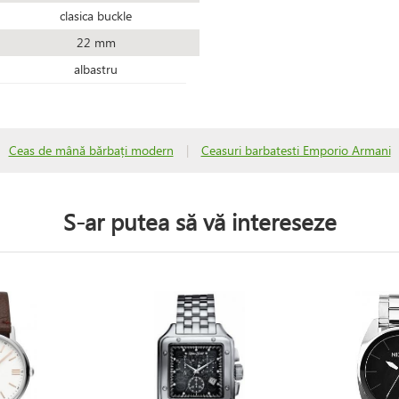
clasica buckle
22 mm
albastru
Ceas de mână bărbați modern
|
Ceasuri barbatesti Emporio Armani
S-ar putea să vă intereseze