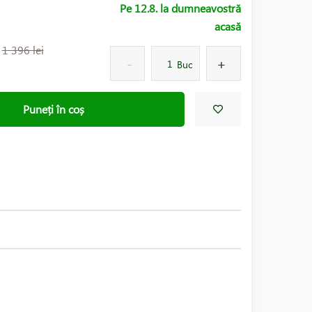
Pe 12.8. la dumneavostră
acasă
:
1 396 lei
Buc
Puneți în coș