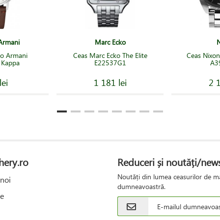
Armani
Marc Ecko
N
io Armani
Ceas Marc Ecko The Elite
Ceas Nixon
 Kappa
E22537G1
A3
lei
1 181 lei
2 1
hery.ro
Reduceri și noutăți/news
Noutăți din lumea ceasurilor de mâ
noi
dumneavoastră.
e