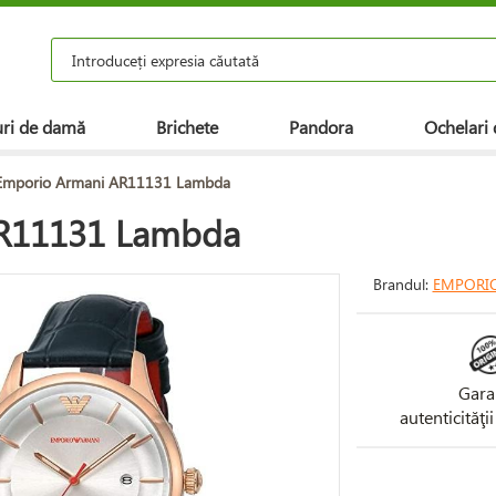
ri de damă
Brichete
Pandora
Ochelari 
Emporio Armani AR11131 Lambda
AR11131 Lambda
Brandul:
EMPORI
Gara
autenticităţi