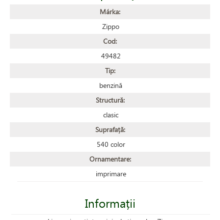
Márka:
Zippo
Cod:
49482
Tip:
benzină
Structură:
clasic
Suprafață:
540 color
Ornamentare:
imprimare
Informații