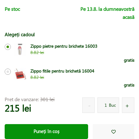
Pe stoc
Pe 13.8. la dumneavostră
acasă
Alegeți cadoul
Zippo pietre pentru brichete 16003
8.82 lei
gratis
Zippo fitile pentru brichetă 16004
8.82 lei
gratis
Pret de vanzare:
301 lei
215 lei
Buc
Puneți în coș