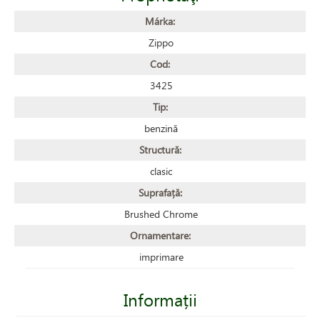
Márka:
Zippo
Cod:
3425
Tip:
benzină
Structură:
clasic
Suprafață:
Brushed Chrome
Ornamentare:
imprimare
Informații