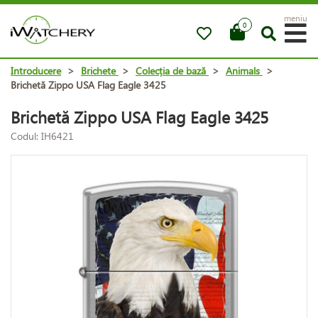
meniu
0
Introducere
>
Brichete
>
Colecția de bază
>
Animals
>
Brichetă Zippo USA Flag Eagle 3425
Brichetă Zippo USA Flag Eagle 3425
Codul: IH6421