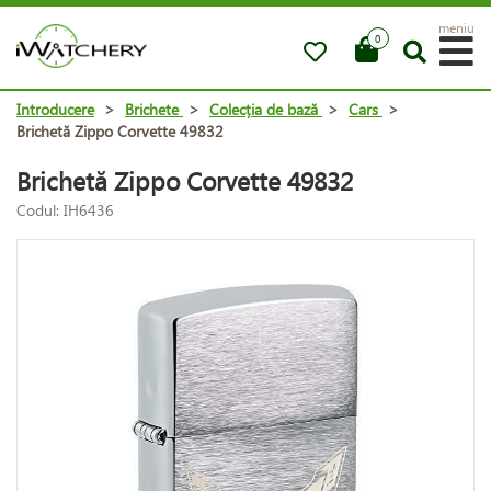
meniu
0
Introducere
>
Brichete
>
Colecția de bază
>
Cars
>
Brichetă Zippo Corvette 49832
Brichetă Zippo Corvette 49832
Codul: IH6436