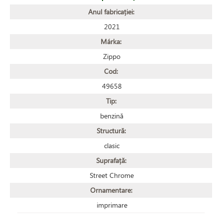
Anul fabricației:
2021
Márka:
Zippo
Cod:
49658
Tip:
benzină
Structură:
clasic
Suprafață:
Street Chrome
Ornamentare:
imprimare