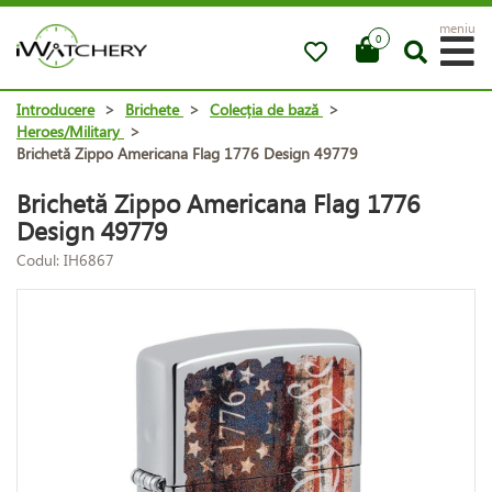
meniu
0
Introducere
>
Brichete
>
Colecția de bază
>
Heroes/Military
>
Brichetă Zippo Americana Flag 1776 Design 49779
Brichetă Zippo Americana Flag 1776
Design 49779
Codul: IH6867