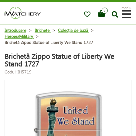
meniu
0
Introducere
>
Brichete
>
Colecția de bază
>
Heroes/Military
>
Brichetă Zippo Statue of Liberty We Stand 1727
Brichetă Zippo Statue of Liberty We
Stand 1727
Codul: IH5719