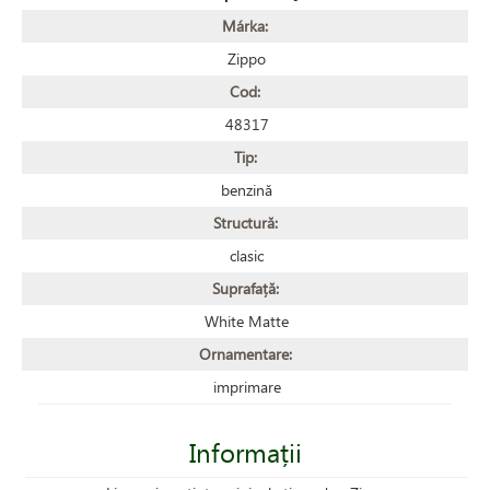
Márka:
Zippo
Cod:
48317
Tip:
benzină
Structură:
clasic
Suprafață:
White Matte
Ornamentare:
imprimare
Informații