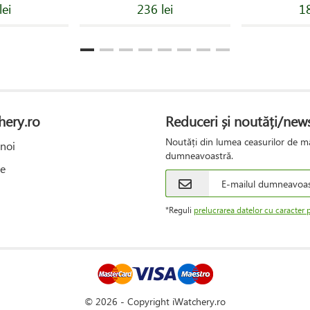
lei
236 lei
18
hery.ro
Reduceri și noutăți/news
Noutăți din lumea ceasurilor de mâ
noi
dumneavoastră.
e
*Reguli
prelucrarea datelor cu caracter 
© 2026 - Copyright iWatchery.ro