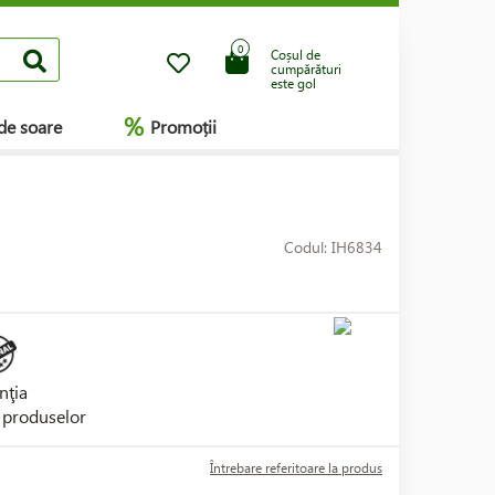
0
Coșul de
cumpărături
este gol
%
de soare
Promoții
Codul: IH6834
nţia
i produselor
Întrebare referitoare la produs