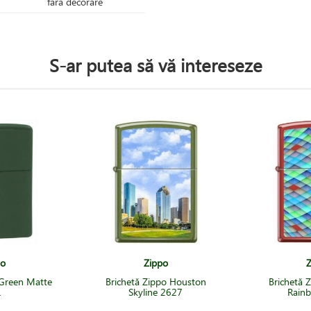
fără decorare
S-ar putea să vă intereseze
po
Zippo
Z
 Green Matte
Brichetă Zippo Houston
Brichetă 
1
Skyline 2627
Rain