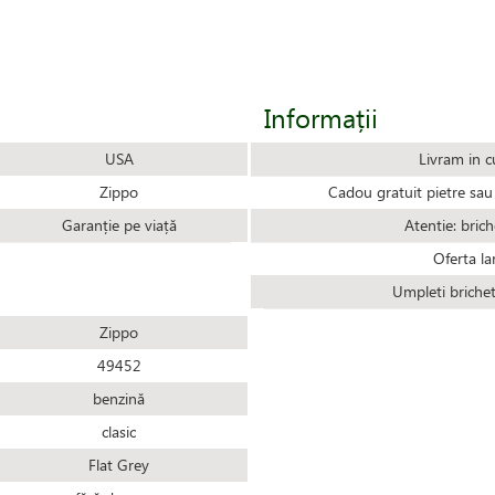
Informații
USA
Livram in c
Zippo
Cadou gratuit pietre sau 
Garanție pe viață
Atentie: brich
Oferta la
Umpleti briche
Zippo
49452
benzină
clasic
Flat Grey