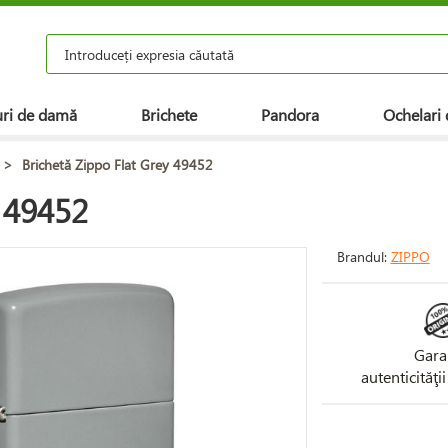
ri de damă
Brichete
Pandora
Ochelari 
>
Brichetă Zippo Flat Grey 49452
y 49452
Brandul:
ZIPPO
Gara
autenticităţi