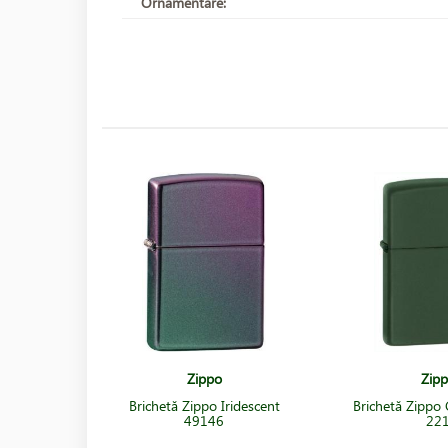
Ornamentare:
Zippo
Zip
Brichetă Zippo Iridescent
Brichetă Zippo
49146
22