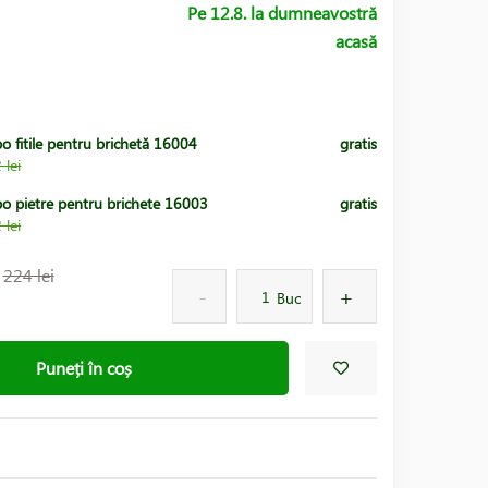
Pe 12.8. la dumneavostră
acasă
o fitile pentru brichetă 16004
gratis
 lei
po pietre pentru brichete 16003
gratis
 lei
:
224 lei
Buc
Puneți în coș