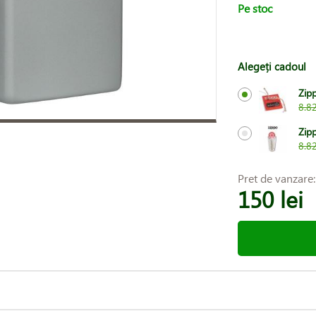
Pe stoc
Alegeți cadoul
Zipp
8.82
Zip
8.82
Pret de vanzare
150 lei