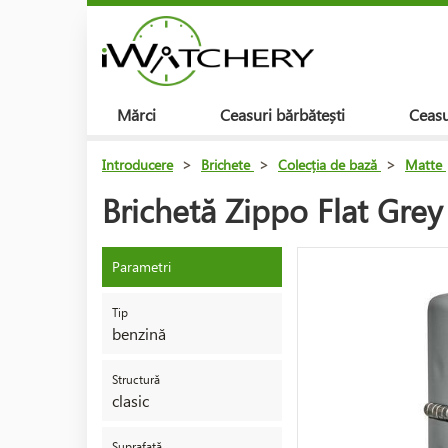
Mărci
Ceasuri bărbătești
Ceasu
Introducere
>
Brichete
>
Colecția de bază
>
Matte
Brichetă Zippo Flat Gre
Parametri
Tip
benzină
Structură
clasic
Suprafață