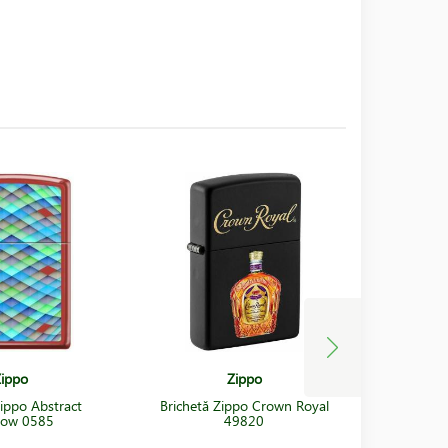
ippo
Zippo
Zippo Abstract
Brichetă Zippo Crown Royal
Brichetă
bow 0585
49820
Ca