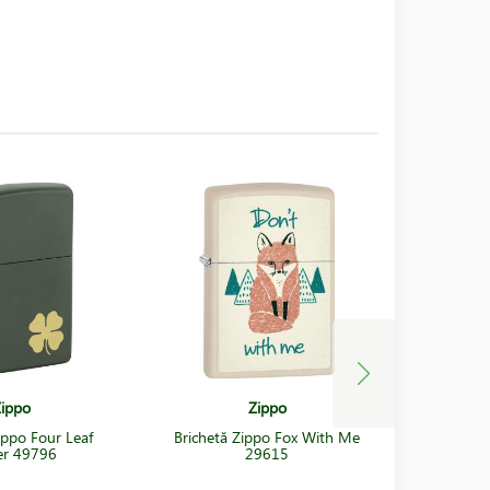
ippo
Zippo
ippo Four Leaf
Brichetă Zippo Fox With Me
Brichet
er 49796
29615
D