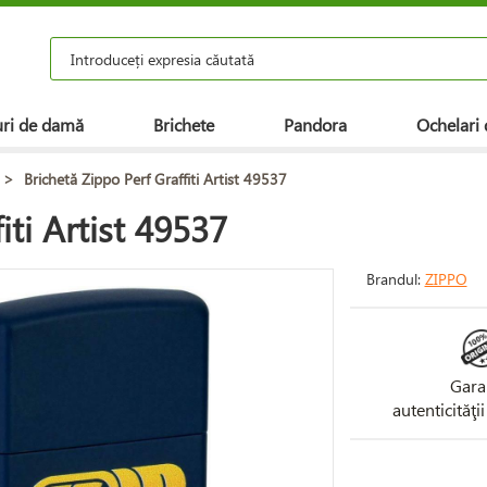
ri de damă
Brichete
Pandora
Ochelari 
>
Brichetă Zippo Perf Graffiti Artist 49537
iti Artist 49537
Brandul:
ZIPPO
Gara
autenticităţi