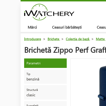
Mărci
Ceasuri bărbătești
Ceasu
Introducere
>
Brichete
>
Colecția de bază
>
Matte
Brichetă Zippo Perf Graff
Parametri
Tip
benzină
Structură
clasic
Suprafață