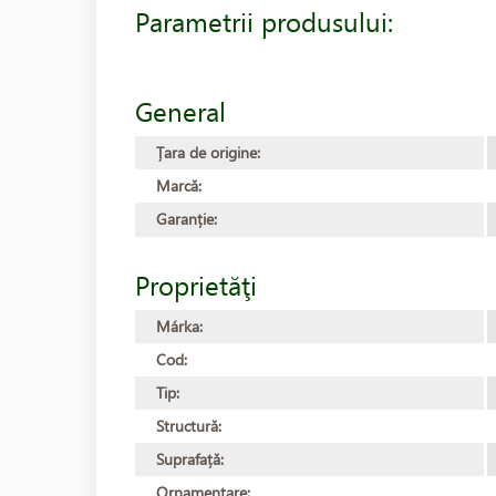
Parametrii produsului:
General
Țara de origine:
Marcă:
Garanție:
Proprietăţi
Márka:
Cod:
Tip:
Structură:
Suprafață:
Ornamentare: