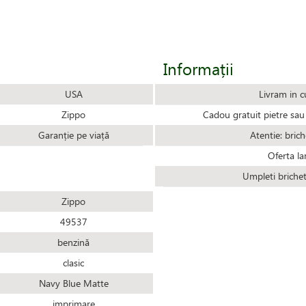
Informații
USA
Livram in c
Zippo
Cadou gratuit pietre sau 
Garanție pe viață
Atentie: brich
Oferta la
Umpleti briche
Zippo
49537
benzină
clasic
Navy Blue Matte
imprimare