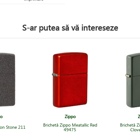
S-ar putea să vă intereseze
po
Zippo
Z
Brichetă Zippo Meatallic Red
Brichetă Z
ron Stone 211
49475
Clov