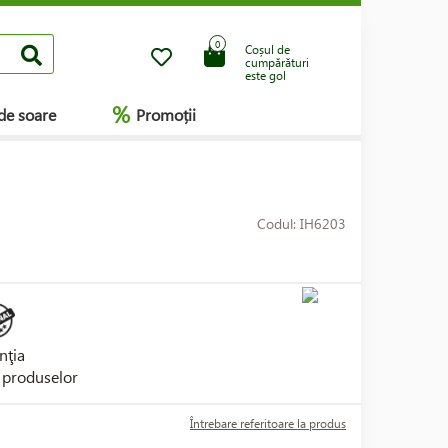
0
Coșul de
cumpărături
este gol
%
de soare
Promoții
Codul: IH6203
nţia
i produselor
Întrebare referitoare la produs