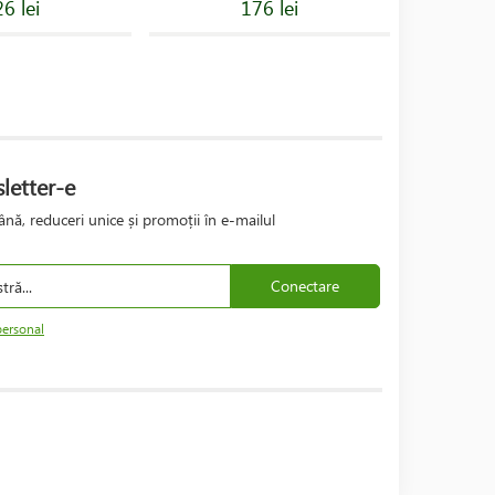
6 lei
176 lei
letter-e
nă, reduceri unice și promoții în e-mailul
Conectare
personal