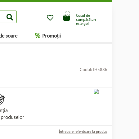
0
Coșul de
cumpărături
este gol
%
de soare
Promoții
Codul: IH5886
nţia
i produselor
Întrebare referitoare la produs