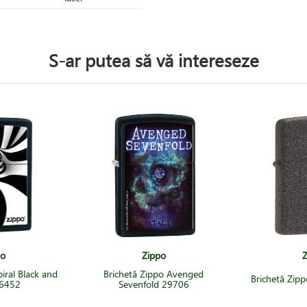
S-ar putea să vă intereseze
po
Zippo
Z
iral Black and
Brichetă Zippo Avenged
Brichetă Zip
26452
Sevenfold 29706