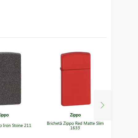
ippo
Zippo
Brichetă Zippo Red Matte Slim
Briche
po Iron Stone 211
1633
Dra