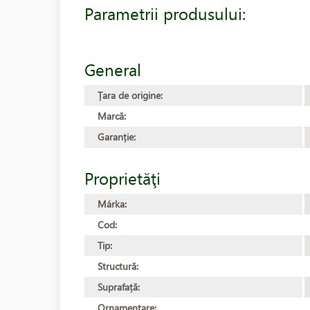
Parametrii produsului:
General
Țara de origine:
Marcă:
Garanție:
Proprietăţi
Márka:
Cod:
Tip:
Structură:
Suprafață:
Ornamentare: