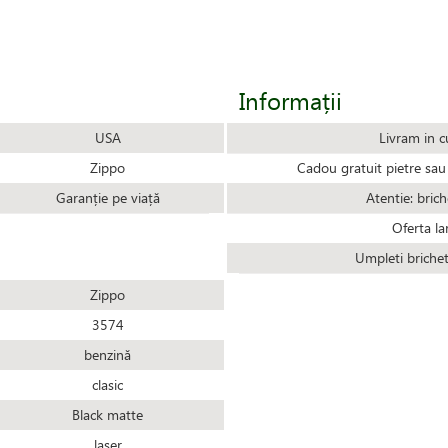
Informații
USA
Livram in c
Zippo
Cadou gratuit pietre sau 
Garanție pe viață
Atentie: brich
Oferta la
Umpleti briche
Zippo
3574
benzină
clasic
Black matte
laser