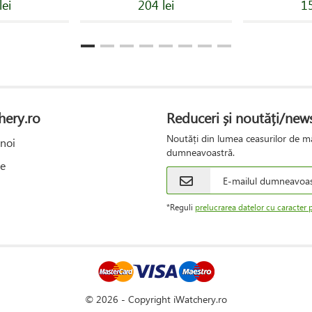
lei
204 lei
15
hery.ro
Reduceri și noutăți/news
Noutăți din lumea ceasurilor de mâ
noi
dumneavoastră.
e
*Reguli
prelucrarea datelor cu caracter 
© 2026 - Copyright iWatchery.ro