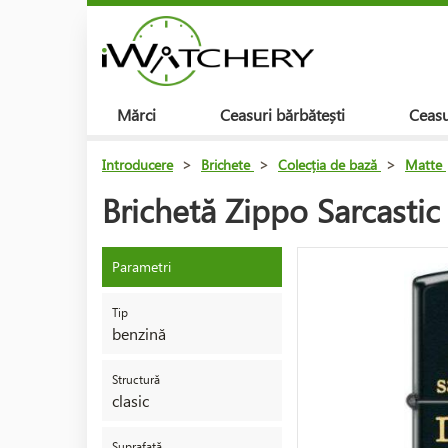
Mărci
Ceasuri bărbătești
Ceasu
Introducere
>
Brichete
>
Colecția de bază
>
Matte
Brichetă Zippo Sarcasti
Parametri
Tip
benzină
Structură
clasic
Suprafață