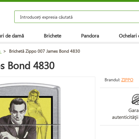
ri de damă
Brichete
Pandora
Ochelari 
s
>
Brichetă Zippo 007 James Bond 4830
es Bond 4830
Brandul:
ZIPPO
Gara
autenticităţi