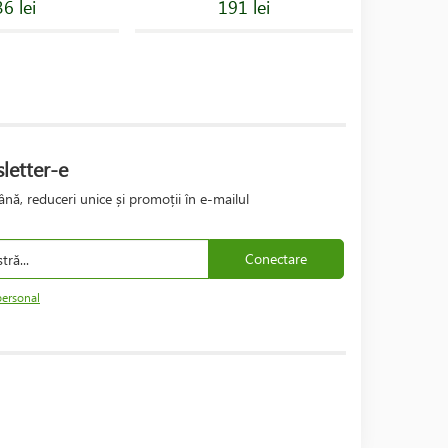
6 lei
191 lei
letter-e
nă, reduceri unice și promoții în e-mailul
Conectare
personal