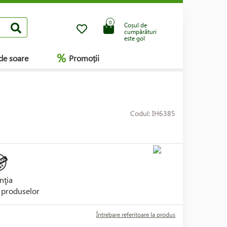
0
Coșul de
cumpărături
este gol
%
de soare
Promoții
Codul: IH6385
nţia
i produselor
Întrebare referitoare la produs