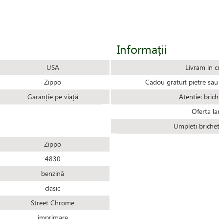
Informații
USA
Livram in c
Zippo
Cadou gratuit pietre sau 
Garanție pe viață
Atentie: brich
Oferta la
Umpleti briche
Zippo
4830
benzină
clasic
Street Chrome
imprimare