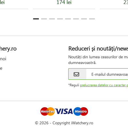
lei
174 lei
23
hery.ro
Reduceri și noutăți/news
Noutăți din lumea ceasurilor de mâ
noi
dumneavoastră.
e
*Reguli
prelucrarea datelor cu caracter 
© 2026 - Copyright iWatchery.ro