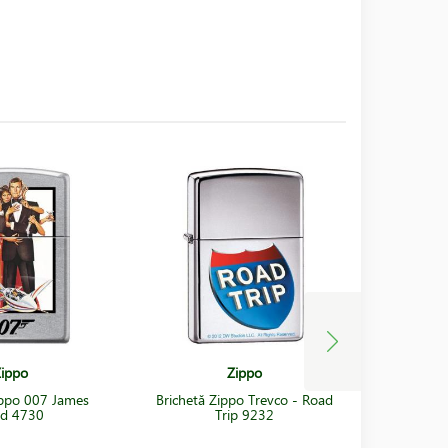
ippo
Zippo
ippo 007 James
Brichetă Zippo Trevco - Road
Brichet
d 4730
Trip 9232
C