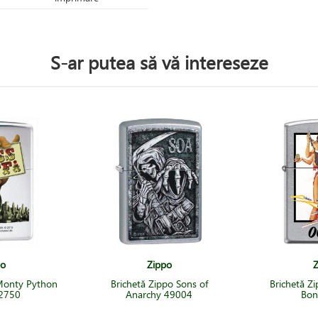
S-ar putea să vă intereseze
po
Zippo
Z
 Monty Python
Brichetă Zippo Sons of
Brichetă Z
 2750
Anarchy 49004
Bon