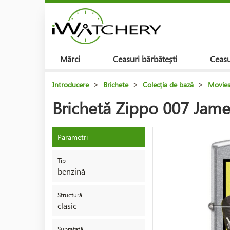
Mărci
Ceasuri bărbătești
Ceasu
Introducere
>
Brichete
>
Colecția de bază
>
Movie
Brichetă Zippo 007 Jam
Parametri
Tip
benzină
Structură
clasic
Suprafață