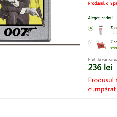
Produsul, din pă
Alegeți cadoul
Zip
8.82
Zipp
8.82
Pret de vanzare
236 lei
Produsul 
cumpărat.