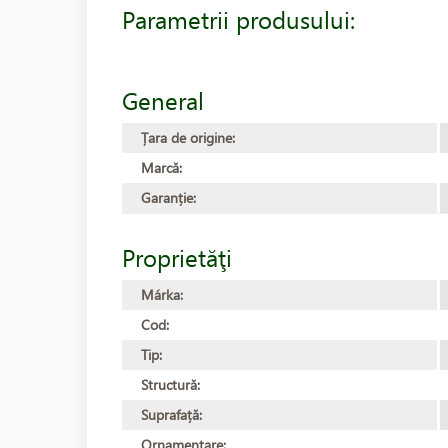
Parametrii produsului:
General
Țara de origine:
Marcă:
Garanție:
Proprietăţi
Márka:
Cod:
Tip:
Structură:
Suprafață:
Ornamentare: