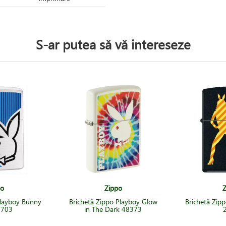
S-ar putea să vă intereseze
po
Zippo
Z
Playboy Bunny
Brichetă Zippo Playboy Glow
Brichetă Zip
1703
in The Dark 48373