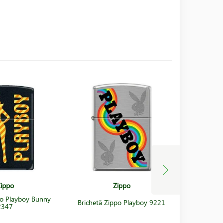
ippo
Zippo
po Playboy Bunny
Brichetă Zippo Playboy 9221
Brichetă 
2347