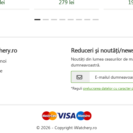
lei
279 lei
19
hery.ro
Reduceri și noutăți/news
Noutăți din lumea ceasurilor de mâ
noi
dumneavoastră.
e
*Reguli
prelucrarea datelor cu caracter 
© 2026 - Copyright iWatchery.ro