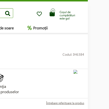
0
Coșul de
cumpărături
este gol
%
de soare
Promoții
Codul: IH6384
nţia
i produselor
Întrebare referitoare la produs