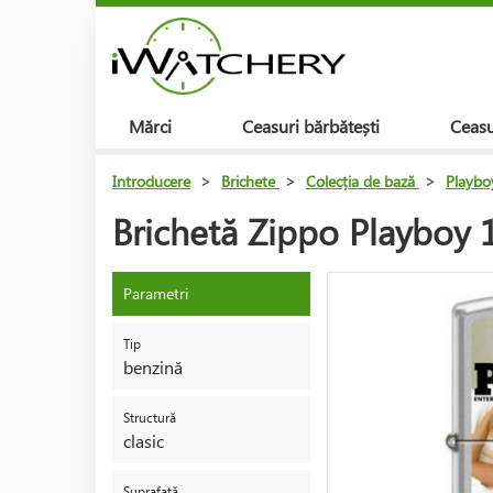
Mărci
Ceasuri bărbătești
Ceasu
Introducere
>
Brichete
>
Colecția de bază
>
Playbo
Brichetă Zippo Playboy
Parametri
Tip
benzină
Structură
clasic
Suprafață