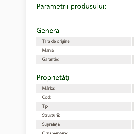
Parametrii produsului:
General
Țara de origine:
Marcă:
Garanție:
Proprietăţi
Márka:
Cod:
Tip:
Structură:
Suprafață:
Ornamentare: