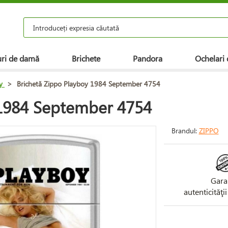
ri de damă
Brichete
Pandora
Ochelari 
y
>
Brichetă Zippo Playboy 1984 September 4754
 1984 September 4754
Brandul:
ZIPPO
Gara
autenticităţi