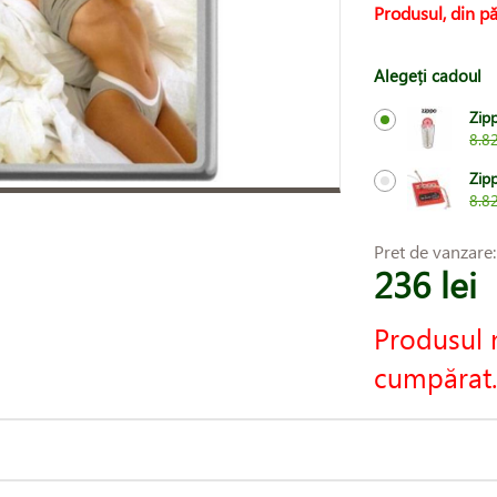
Produsul, din pă
Alegeți cadoul
Zip
8.82
Zipp
8.82
Pret de vanzare
236 lei
Produsul 
cumpărat.