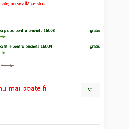
cate, nu se află pe stoc
po pietre pentru brichete 16003
gratis
 lei
o fitile pentru brichetă 16004
gratis
 lei
:
312 lei
nu mai poate fi