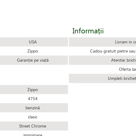
Informații
USA
Livram in c
Zippo
Cadou gratuit pietre sau 
Garanție pe viață
Atentie: brich
Oferta la
Umpleti briche
Zippo
4754
benzină
clasic
Street Chrome
imprimare