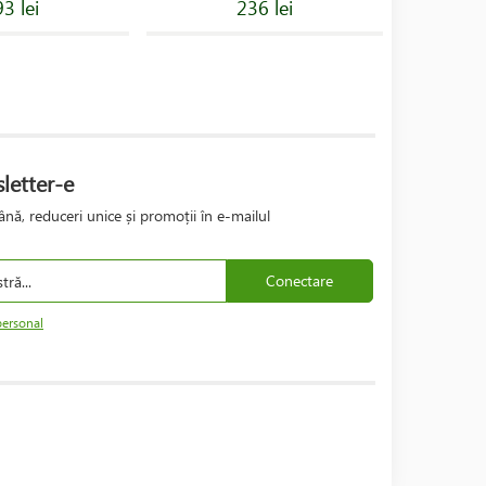
3 lei
236 lei
letter-e
nă, reduceri unice și promoții în e-mailul
Conectare
personal