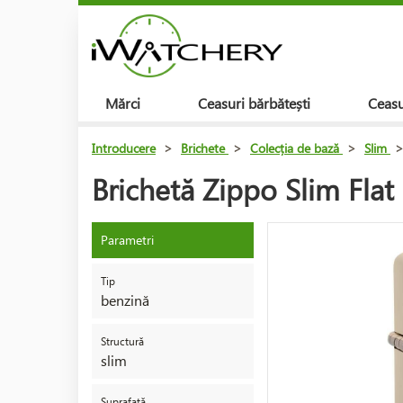
Mărci
Ceasuri bărbătești
Ceasu
Introducere
>
Brichete
>
Colecția de bază
>
Slim
Brichetă Zippo Slim Fla
Parametri
Tip
benzină
Structură
slim
Suprafață