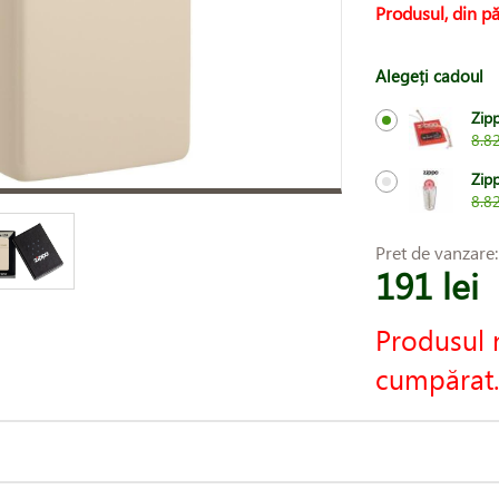
Produsul, din pă
Alegeți cadoul
Zipp
8.82
Zip
8.82
Pret de vanzare
191 lei
Produsul 
cumpărat.