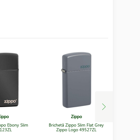
ippo
Zippo
ippo Ebony Slim
Brichetă Zippo Slim Flat Grey
Brichetă
123ZL
Zippo Logo 49527ZL