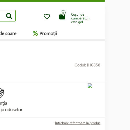
0
Coșul de
cumpărături
este gol
%
de soare
Promoții
Codul: IH6858
nţia
i produselor
Întrebare referitoare la produs