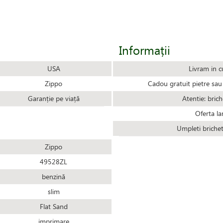
Informații
USA
Livram in c
Zippo
Cadou gratuit pietre sau 
Garanție pe viață
Atentie: brich
Oferta la
Umpleti briche
Zippo
49528ZL
benzină
slim
Flat Sand
imprimare