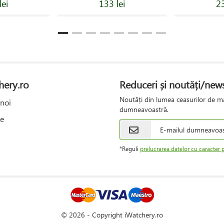
lei
133 lei
23
hery.ro
Reduceri și noutăți/news
Noutăți din lumea ceasurilor de mâ
noi
dumneavoastră.
e
*Reguli
prelucrarea datelor cu caracter 
© 2026 - Copyright iWatchery.ro