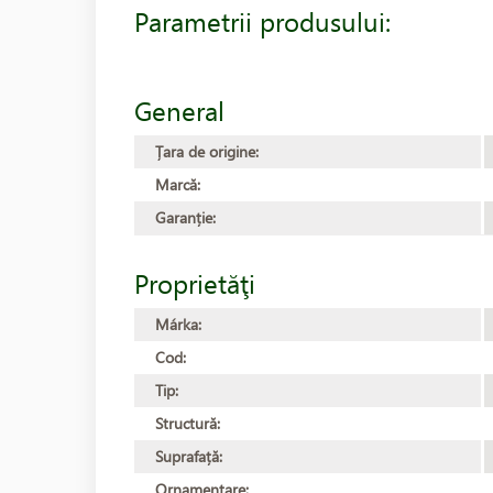
Parametrii produsului:
General
Țara de origine:
Marcă:
Garanție:
Proprietăţi
Márka:
Cod:
Tip:
Structură:
Suprafață:
Ornamentare: