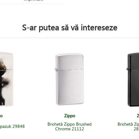
S-ar putea să vă intereseze
po
Zippo
Z
Brichetă Zippo Brushed
Brichetă Z
Spazuk 29848
Chrome 21112
28