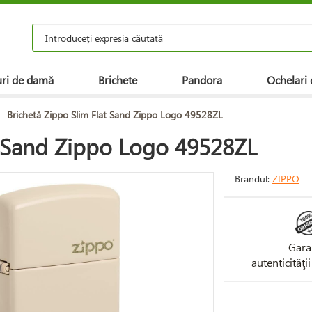
ri de damă
Brichete
Pandora
Ochelari 
>
Brichetă Zippo Slim Flat Sand Zippo Logo 49528ZL
t Sand Zippo Logo 49528ZL
Brandul:
ZIPPO
Gara
autenticităţi