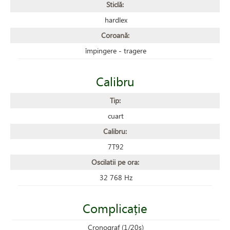
Sticlă:
hardlex
Coroană:
împingere - tragere
Calibru
Tip:
cuart
Calibru:
7T92
Oscilatii pe ora:
32 768 Hz
Complicație
Cronograf (1/20s)