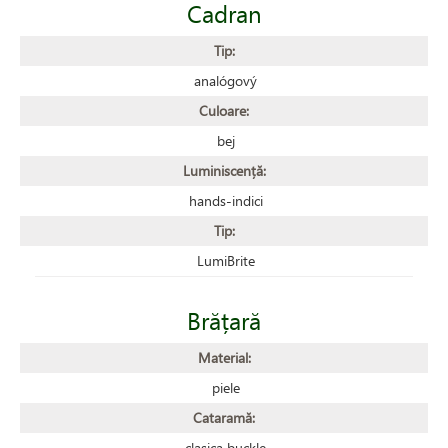
Cadran
Tip:
analógový
Culoare:
bej
Luminiscență:
hands-indici
Tip:
LumiBrite
Brățară
Material:
piele
Cataramă:
clasica buckle