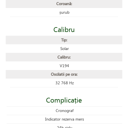
Coroană:
șurub
Calibru
Tip:
Solar
Calibru:
V194
Oscilatii pe ora:
32 768 Hz
Complicație
Cronograf
Indicator rezerva mers
24h ciclu