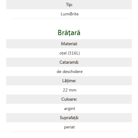
Tip:
LumiBrite
Brățară
Material:
oțel (316L)
Cataramă:
de deschidere
Lățime:
22 mm
Culoare:
argint
Suprafață:
periat