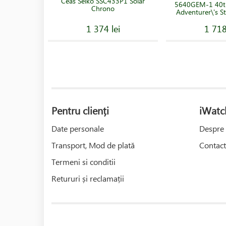
Ceas Seiko SSC433P1 Solar
5640GEM-1 40th
Chrono
Adventurer\'s St
1 374 lei
1 718
Pentru clienți
iWatc
Date personale
Despre 
Transport, Mod de plată
Contact
Termeni si conditii
Retururi și reclamații