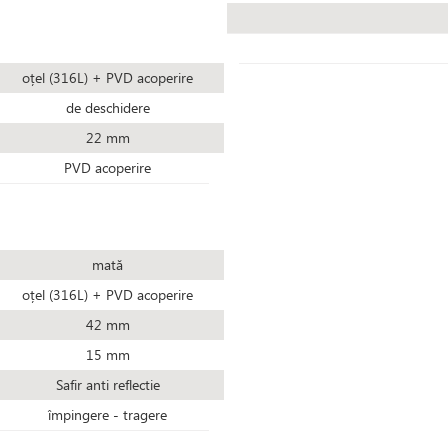
oțel (316L) + PVD acoperire
de deschidere
22 mm
PVD acoperire
mată
oțel (316L) + PVD acoperire
42 mm
15 mm
Safir anti reflectie
împingere - tragere