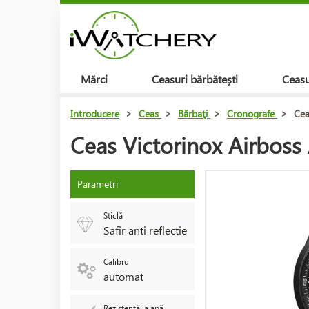
Mărci
Ceasuri bărbătești
Ceasu
Introducere
>
Ceas
>
Bărbaţi
>
Cronografe
>
Cea
Ceas Victorinox Airboss
Parametri
Sticlă
Safir anti reflectie
Calibru
automat
Rezistență la apă