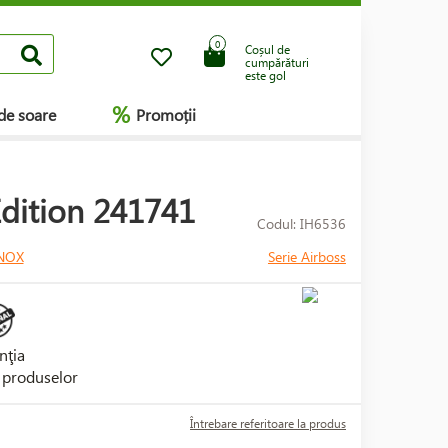
0
Coșul de
cumpărături
este gol
%
de soare
Promoții
Edition 241741
Codul: IH6536
NOX
Serie Airboss
nţia
i produselor
Întrebare referitoare la produs