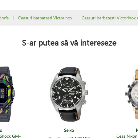
grafe
|
Ceasuri barbatesti Victorinox
|
Ceasuri barbatesti Victorinox 
S-ar putea să vă intereseze
o
Seiko
N
-Shock GM-
Ceas Nixon