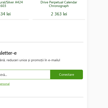
Ceas Ci
ural/Silver A424
Drive Perpetual Calendar
Chr
1603
Chronograph
34 lei
2 363 lei
letter-e
nă, reduceri unice și promoții în e-mailul
Conectare
personal