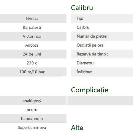
Calibru
Elveția
Tip:
Barbatesti
Calibru:
Victorinox
Număr de pietre:
Airboss
Oscilatii pe ora:
24 de luni
Rezervă de timp :
239 g
Diametru:
100 m/10 bar
Înălțime:
Complicație
analógový
negru
hands-indici
Alte
SuperLuminova