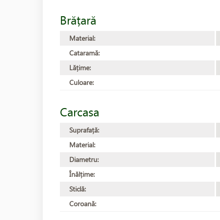
Brățară
Material:
Cataramă:
Lățime:
Culoare:
Carcasa
Suprafață:
Material:
Diametru:
Înălțime:
Sticlă:
Coroană: