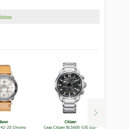
Airboss
ixon
Citizen
 42-20 Chrono
Ceas Citizen BL5600-53E Eco-