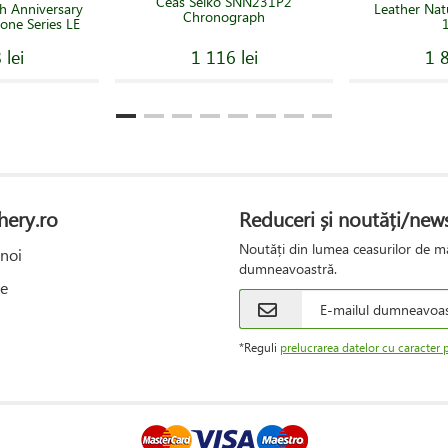
Ceas Seiko SNN231P2
 Anniversary
Leather Nat
Chronograph
one Series LE
 lei
1 116 lei
1 8
hery.ro
Reduceri și noutăți/news
Noutăți din lumea ceasurilor de mâ
noi
dumneavoastră.
e
*Reguli
prelucrarea datelor cu caracter 