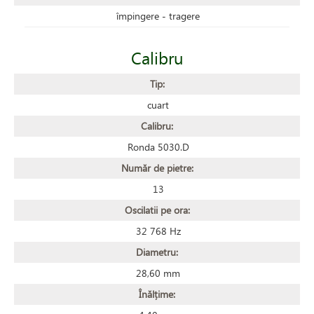
împingere - tragere
Calibru
Tip:
cuart
Calibru:
Ronda 5030.D
Număr de pietre:
13
Oscilatii pe ora:
32 768 Hz
Diametru:
28,60 mm
Înălțime: