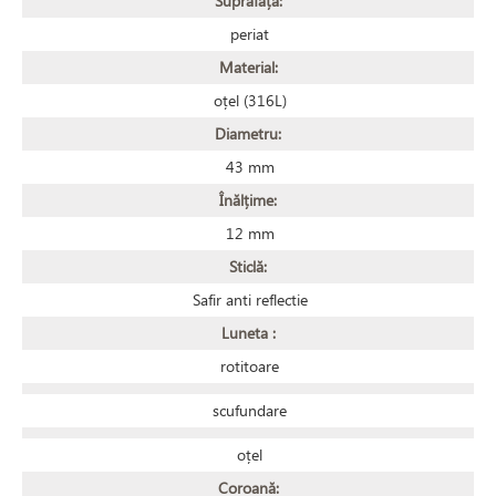
Suprafață:
periat
Material:
oțel (316L)
Diametru:
43 mm
Înălțime:
12 mm
Sticlă:
Safir anti reflectie
Luneta :
rotitoare
scufundare
oțel
Coroană: