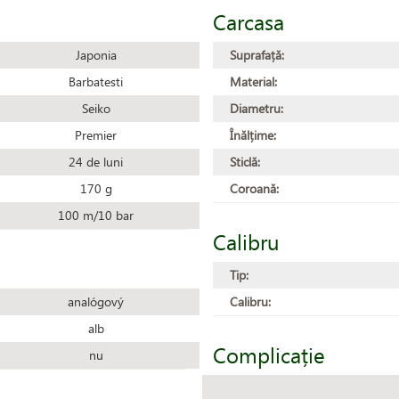
Carcasa
Japonia
Suprafață:
Barbatesti
Material:
Seiko
Diametru:
Premier
Înălțime:
24 de luni
Sticlă:
170 g
Coroană:
100 m/10 bar
Calibru
Tip:
analógový
Calibru:
alb
Complicație
nu