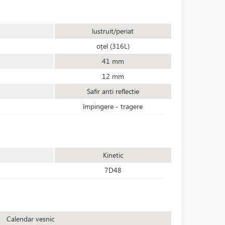
lustruit/periat
oțel (316L)
41 mm
12 mm
Safir anti reflectie
împingere - tragere
Kinetic
7D48
Calendar vesnic