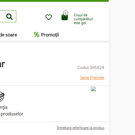
0
Coșul de
cumpărături
este gol
%
de soare
Promoții
ar
Codul: IH5824
Serie Premier
nţia
i produselor
Întrebare referitoare la produs