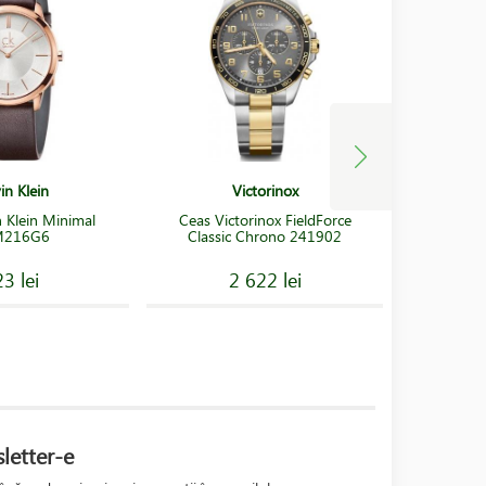
in Klein
Victorinox
n Klein Minimal
Ceas Victorinox FieldForce
Ceas S
M216G6
Classic Chrono 241902
Spo
3 lei
2 622 lei
letter-e