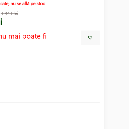
cate, nu se află pe stoc
:
4 944 lei
i
nu mai poate fi