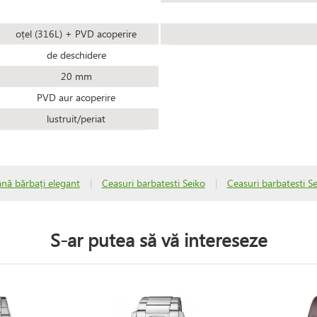
oțel (316L) + PVD acoperire
de deschidere
20 mm
PVD aur acoperire
lustruit/periat
nă bărbați elegant
|
Ceasuri barbatesti Seiko
|
Ceasuri barbatesti S
S-ar putea să vă intereseze