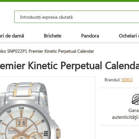
ri de damă
Brichete
Pandora
Ochelari 
iko SNP022P1 Premier Kinetic Perpetual Calendar
mier Kinetic Perpetual Calend
Brandul:
SEIKO
Gara
autenticităţi