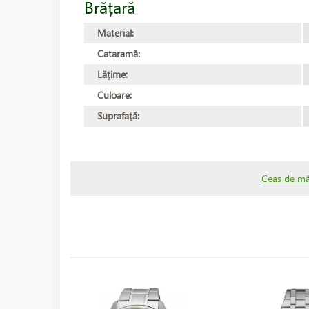
Brățară
Material:
Cataramă:
Lățime:
Culoare:
Suprafață:
Ceas de mâ