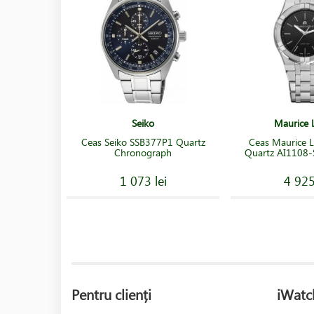
Seiko
Maurice L
Ceas Seiko SSB377P1 Quartz
Ceas Maurice L
Chronograph
Quartz AI1108
1 073 lei
4 925
Pentru clienți
iWatc