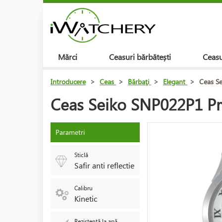
Mărci
Ceasuri bărbătești
Ceasu
Introducere
>
Ceas
>
Bărbaţi
>
Elegant
>
Ceas Se
Ceas Seiko SNP022P1 Pre
Parametri
Sticlă
Safir anti reflectie
Calibru
Kinetic
Rezistență la apă