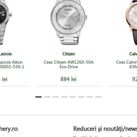
acroix
Citizen
Calv
acroix Aikon
Ceas Citizen AW1260-50A
Ceas Calvi
-SS002-330-1
Eco-Drive
K3
 lei
884 lei
92
hery.ro
Reduceri și noutăți/news