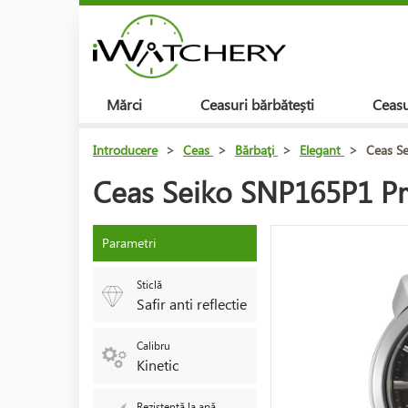
Mărci
Ceasuri bărbătești
Ceasu
Introducere
>
Ceas
>
Bărbaţi
>
Elegant
>
Ceas Se
Ceas Seiko SNP165P1 Pre
Parametri
Sticlă
Safir anti reflectie
Calibru
Kinetic
Rezistență la apă