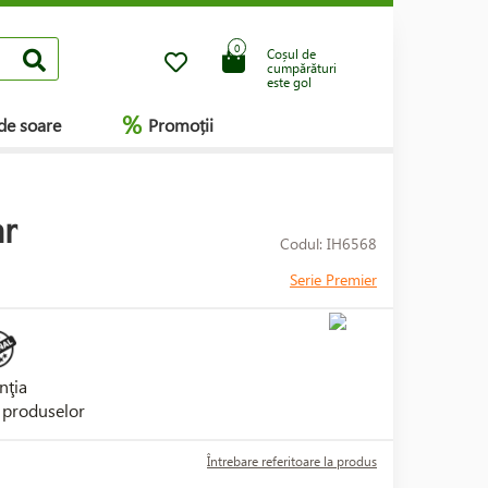
0
Coșul de
cumpărături
este gol
%
de soare
Promoții
ar
Codul: IH6568
Serie Premier
nţia
i produselor
Întrebare referitoare la produs