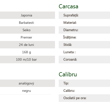
Carcasa
Japonia
Suprafață:
Barbatesti
Material:
Seiko
Diametru:
Premier
Înălțime:
24 de luni
Sticlă:
168 g
Luneta :
100 m/10 bar
Coroană:
Calibru
analógový
Tip:
negru
Calibru:
Oscilatii pe ora: