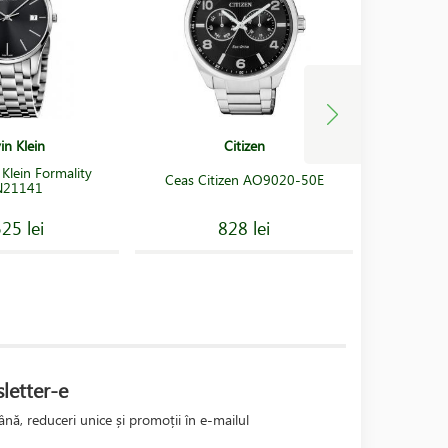
in Klein
Citizen
 Klein Formality
Ceas C
Ceas Citizen AO9020-50E
N21141
25 lei
828 lei
letter-e
nă, reduceri unice și promoții în e-mailul