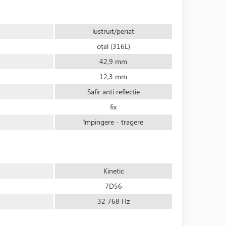
lustruit/periat
oțel (316L)
42,9 mm
12,3 mm
Safir anti reflectie
fix
împingere - tragere
Kinetic
7D56
32 768 Hz