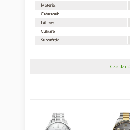
Material:
Cataramă:
Lățime:
Culoare:
Suprafață:
Ceas de mâ