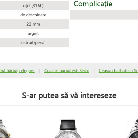
Complicație
oțel (316L)
de deschidere
22 mm
argint
lustruit/periat
nă bărbați elegant
|
Ceasuri barbatesti Seiko
|
Ceasuri barbatesti S
S-ar putea să vă intereseze