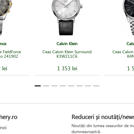
inox
Calvin Klein
Calv
x FieldForce
Ceas Calvin Klein Surround
Ceas Calvin
ono 241902
K3W211C6
K4
 lei
1 353 lei
1 5
hery.ro
Reduceri și noutăți/news
Noutăți din lumea ceasurilor de mâ
noi
dumneavoastră.