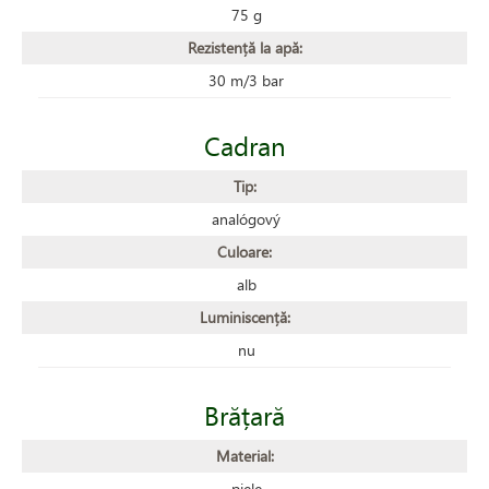
75 g
Rezistență la apă:
30 m/3 bar
Cadran
Tip:
analógový
Culoare:
alb
Luminiscență:
nu
Brățară
Material:
piele