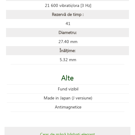
21 600 vibratii/ora [3 Hz]
Rezervă de timp :
41
Diametru:
27.40 mm
Înălțime:
5.32 mm
Alte
Fund vizibil
Made in Japan (J versiune)
Antimagnetice
Ceas de mână bărbați elegant