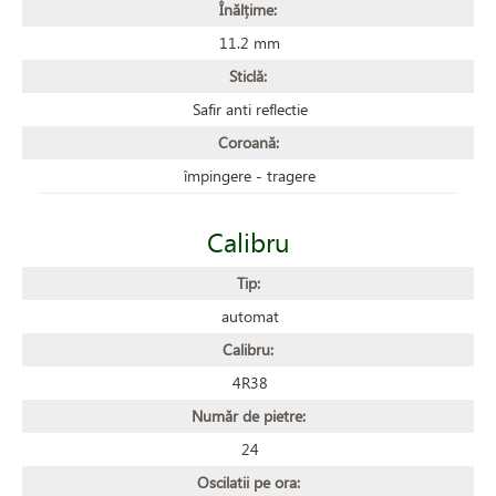
Înălțime:
11.2 mm
Sticlă:
Safir anti reflectie
Coroană:
împingere - tragere
Calibru
Tip:
automat
Calibru:
4R38
Număr de pietre:
24
Oscilatii pe ora: