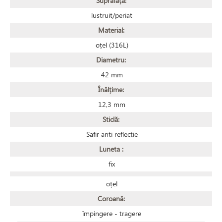
Suprafață:
lustruit/periat
Material:
oțel (316L)
Diametru:
42 mm
Înălțime:
12,3 mm
Sticlă:
Safir anti reflectie
Luneta :
fix
oțel
Coroană:
împingere - tragere