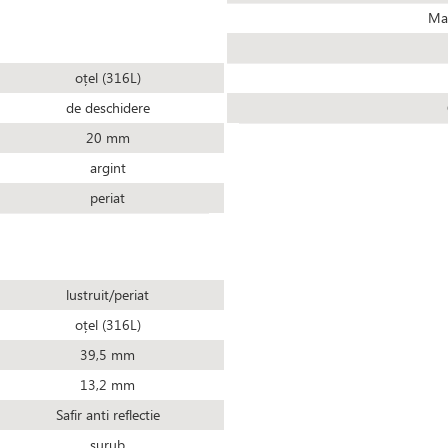
Mad
oțel (316L)
de deschidere
20 mm
argint
periat
lustruit/periat
oțel (316L)
39,5 mm
13,2 mm
Safir anti reflectie
șurub