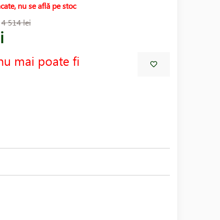
cate, nu se află pe stoc
:
4 514 lei
i
nu mai poate fi