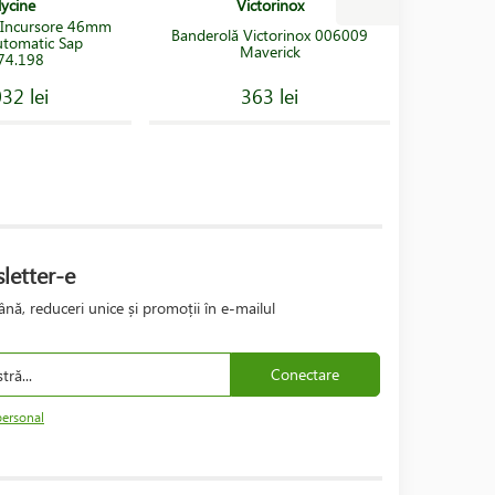
lycine
Victorinox
 Incursore 46mm
Ceas Ha
Banderolă Victorinox 006009
tomatic Sap
Tita
Maverick
74.198
32 lei
363 lei
letter-e
nă, reduceri unice și promoții în e-mailul
Conectare
personal