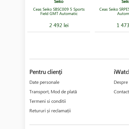
Seiko
Seik
Ceas Seiko SBSC009 5 Sports
Ceas Seiko SRPE
Field GMT Automatic
Autom
2 492 lei
1 473
Pentru clienți
iWatc
Date personale
Despre 
Transport, Mod de plată
Contact
Termeni si conditii
Retururi și reclamații