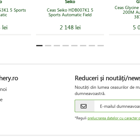
o
Seiko
G
Ceas Glycine
53K1 5 Sports
Ceas Seiko HDB007K1 5
200M Au
atic
Sports Automatic Field
38
 lei
2 148 lei
5 0
hery.ro
Reduceri și noutăți/news
Noutăți din lumea ceasurilor de mâ
noi
dumneavoastră.
e
*Reguli
prelucrarea datelor cu caracter 