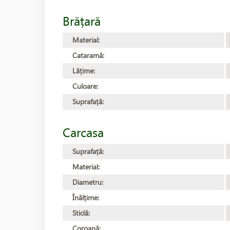
Brățară
Material:
Cataramă:
Lățime:
Culoare:
Suprafață:
Carcasa
Suprafață:
Material:
Diametru:
Înălțime:
Sticlă:
Coroană: