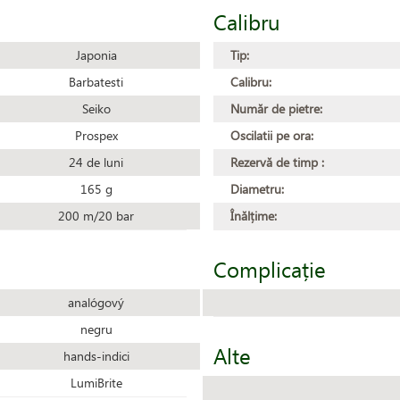
Calibru
Japonia
Tip:
Barbatesti
Calibru:
Seiko
Număr de pietre:
Prospex
Oscilatii pe ora:
24 de luni
Rezervă de timp :
165 g
Diametru:
200 m/20 bar
Înălțime:
Complicație
analógový
negru
Alte
hands-indici
LumiBrite