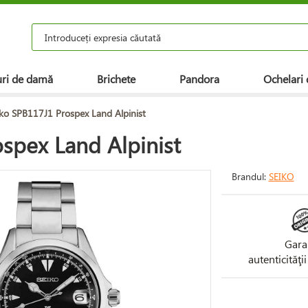
ri de damă
Brichete
Pandora
Ochelari 
ko SPB117J1 Prospex Land Alpinist
spex Land Alpinist
Brandul:
SEIKO
Gara
autenticităţi