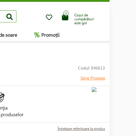
0
Coșul de
cumpărături
este gol
%
de soare
Promoții
Codul: IH6613
Serie Prospex
nţia
i produselor
Întrebare referitoare la produs