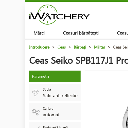
Mărci
Ceasuri bărbătești
Ceasu
Introducere
>
Ceas
>
Bărbaţi
>
Militar
>
Ceas Sei
Ceas Seiko SPB117J1 Pro
Parametri
Sticlă
Safir anti reflectie
Calibru
automat
Rezistență la apă