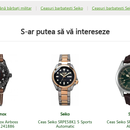
nă bărbați militar
|
Ceasuri barbatesti Seiko
|
Ceasuri barbatesti Se
S-ar putea să vă intereseze
inox
Seiko
ox Airboss
Ceas Seiko SRPE58K1 5 Sports
Ceas Seiko S
l 241886
Automatic
Al