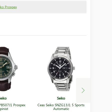
iko Prospex
Seiko
Seiko
PB507J1 Prospex
Ceas Seiko SNZG13J1 5 Sports
Ceas Seik
pinist
Automatic
Autom