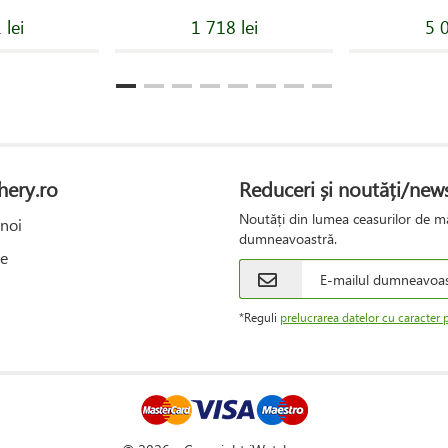
 lei
1 718 lei
5 0
hery.ro
Reduceri și noutăți/news
Noutăți din lumea ceasurilor de mâ
noi
dumneavoastră.
e
*Reguli
prelucrarea datelor cu caracter 