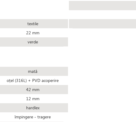
textile
22 mm
verde
mată
oțel (316L) + PVD acoperire
42 mm
12 mm
hardlex
împingere - tragere