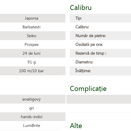
Calibru
Japonia
Tip:
Barbatesti
Calibru:
Seiko
Număr de pietre:
Prospex
Oscilatii pe ora:
24 de luni
Rezervă de timp :
91 g
Diametru:
100 m/10 bar
Înălțime:
Complicație
analógový
gri
hands-indici
Alte
LumiBrite