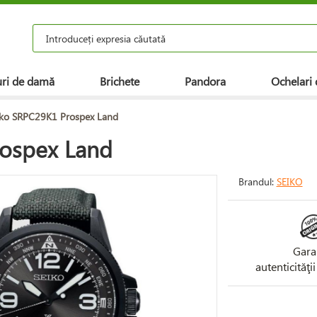
ri de damă
Brichete
Pandora
Ochelari 
iko SRPC29K1 Prospex Land
rospex Land
Brandul:
SEIKO
Gara
autenticităţi