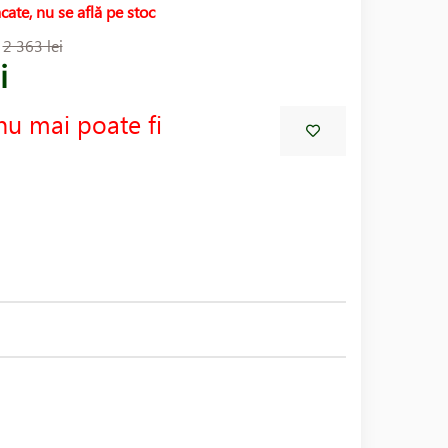
cate, nu se află pe stoc
:
2 363 lei
i
nu mai poate fi