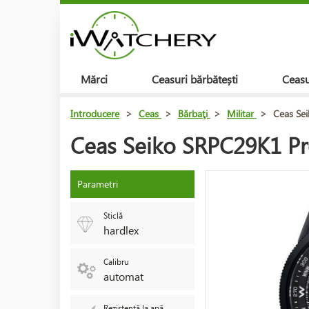
Mărci
Ceasuri bărbătești
Ceasu
Introducere
>
Ceas
>
Bărbaţi
>
Militar
>
Ceas Se
Ceas Seiko SRPC29K1 P
Parametri
Sticlă
hardlex
Calibru
automat
Rezistență la apă