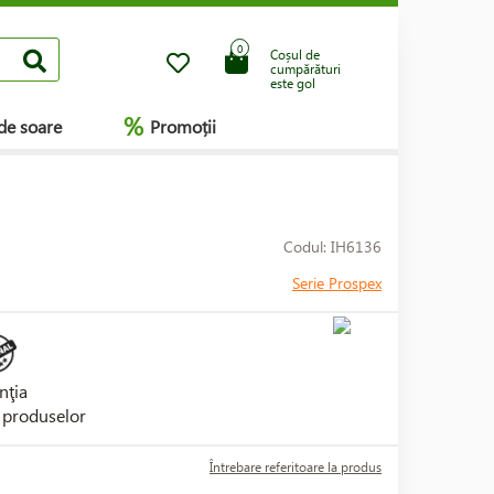
0
Coșul de
cumpărături
este gol
%
de soare
Promoții
Codul: IH6136
Serie Prospex
nţia
i produselor
Întrebare referitoare la produs