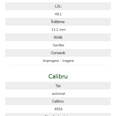
L2L:
48,1
Înălțime:
13,2 mm
Sticlă:
hardlex
Coroană:
împingere - tragere
Calibru
Tip:
automat
Calibru:
4R36