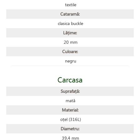
textile
Cataramă:
clasica buckle
Lățime:
20 mm
Culoare:
negru
Carcasa
Suprafață:
mată
Material:
oțel (316L)
Diametru:
39,4 mm