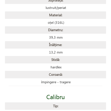
Suprafață:
lustruit/periat
Material:
oțel (316L)
Diametru:
39,3 mm
Înălțime:
13,2 mm
Sticlă:
hardlex
Coroană:
împingere - tragere
Calibru
Tip: