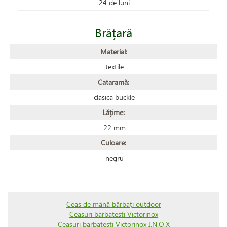
24 de luni
Brățară
Material:
textile
Cataramă:
clasica buckle
Lățime:
22 mm
Culoare:
negru
Ceas de mână bărbați outdoor
Ceasuri barbatesti Victorinox
Ceasuri barbatesti Victorinox I.N.O.X