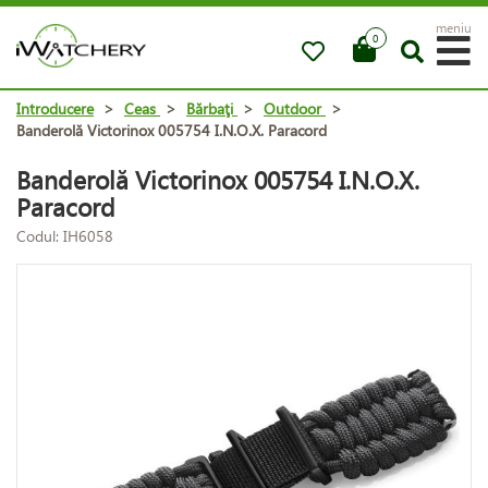
meniu
0
Introducere
>
Ceas
>
Bărbaţi
>
Outdoor
>
Banderolă Victorinox 005754 I.N.O.X. Paracord
Banderolă Victorinox 005754 I.N.O.X.
Paracord
Codul: IH6058