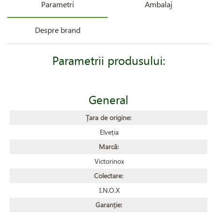
Parametri
Ambalaj
Despre brand
Parametrii produsului:
General
Țara de origine:
Elveția
Marcă:
Victorinox
Colectare:
I.N.O.X
Garanție: