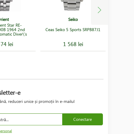
rient
Seiko
ent Star RE-
Ceas Seik
0B 1964 2nd
Ceas Seiko 5 Sports SRPB87J1
Sea Solar
omatic Diver\'s
74 lei
1 568 lei
letter-e
nă, reduceri unice și promoții în e-mailul
Conectare
personal