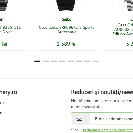
en
Seiko
O
Ceas Ori
 NH8385-11E
Ceas Seiko SRPB96K1 5 Sports
AU0602E0
 Diver
Automatic
Edition Aut
 lei
1 589 lei
5 3
hery.ro
Reduceri și noutăți/news
Noutăți din lumea ceasurilor de mâ
noi
dumneavoastră.
e
*Reguli
prelucrarea datelor cu caracter 