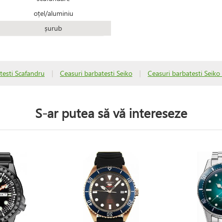
oțel/aluminiu
șurub
testi Scafandru
|
Ceasuri barbatesti Seiko
|
Ceasuri barbatesti Seiko
S-ar putea să vă intereseze