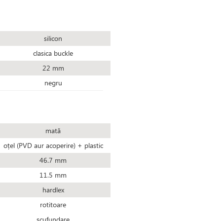
silicon
clasica buckle
22 mm
negru
mată
oțel (PVD aur acoperire) + plastic
46.7 mm
11.5 mm
hardlex
rotitoare
scufundare