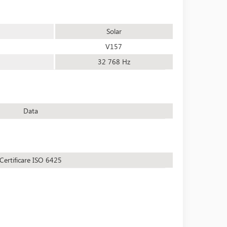
Solar
V157
32 768 Hz
Data
Certificare ISO 6425