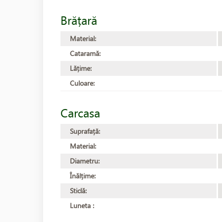
Brățară
Material:
Cataramă:
Lățime:
Culoare:
Carcasa
Suprafață:
Material:
Diametru:
Înălțime:
Sticlă:
Luneta :