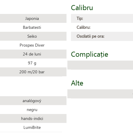
Calibru
Japonia
Tip:
Barbatesti
Calibru:
Seiko
Oscilatii pe ora:
Prospex Diver
Complicație
24 de luni
97 g
200 m/20 bar
Alte
analógový
negru
hands-indici
LumiBrite