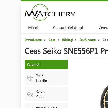
Mărci
Ceasuri bărbătești
Ceasu
Introducere
>
Ceas
>
Bărbaţi
>
Scufundare
>
Cea
Ceas Seiko SNE556P1 Pr
Parametri
Sticlă
hardlex
Calibru
Solar
Rezistență la apă