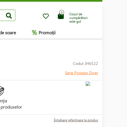
0
Coșul de
cumpărături
este gol
%
de soare
Promoții
Codul: IH6522
Serie Prospex Diver
nţia
i produselor
Întrebare referitoare la produs