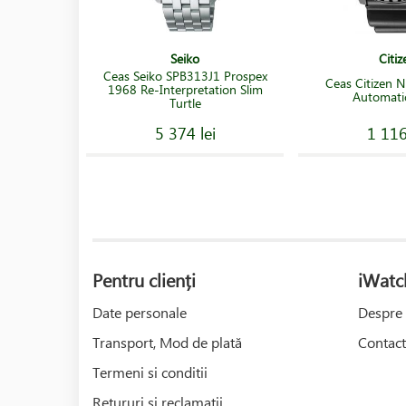
Seiko
Citiz
Ceas Seiko SPB313J1 Prospex
Ceas Citizen
1968 Re-Interpretation Slim
Automatic
Turtle
5 374 lei
1 116
Pentru clienți
iWatc
Date personale
Despre 
Transport, Mod de plată
Contact
Termeni si conditii
Retururi și reclamații