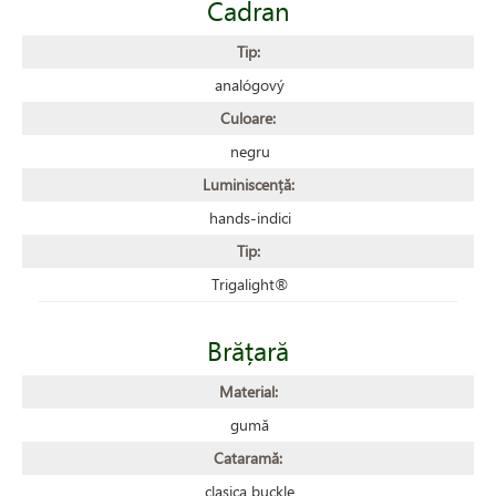
Cadran
Tip:
analógový
Culoare:
negru
Luminiscență:
hands-indici
Tip:
Trigalight®
Brățară
Material:
gumă
Cataramă:
clasica buckle