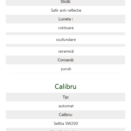
Sticlă:
Safir anti reflectie
Luneta :
rotitoare
scufundare
ceramică
Coroană:
șurub
Calibru
Tip:
automat
Calibru:
Sellita SW200