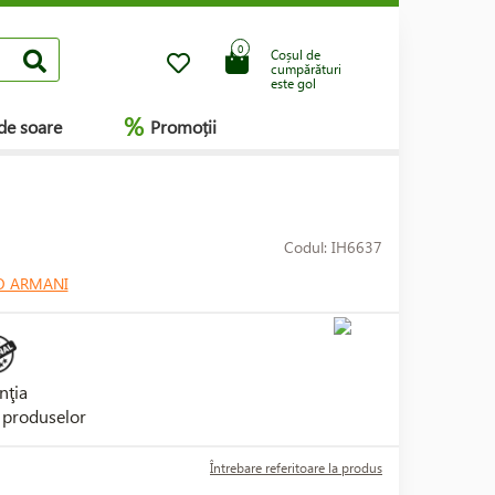
0
Coșul de
cumpărături
este gol
%
de soare
Promoții
Codul: IH6637
O ARMANI
nţia
i produselor
Întrebare referitoare la produs