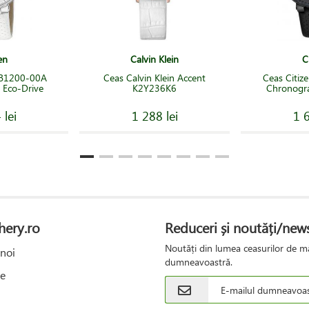
en
Calvin Klein
C
 FB1200-00A
Ceas Calvin Klein Accent
Ceas Citiz
 Eco-Drive
K2Y236K6
Chronogra
 lei
1 288 lei
1 6
hery.ro
Reduceri și noutăți/news
Noutăți din lumea ceasurilor de mâ
noi
dumneavoastră.
e