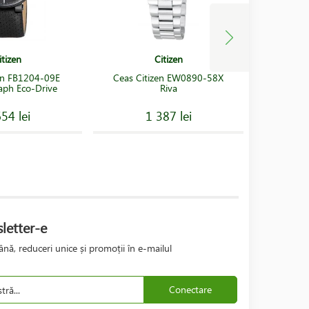
itizen
Citizen
en FB1204-09E
Ceas Citizen EW0890-58X
Ceas C
ph Eco-Drive
Riva
54 lei
1 387 lei
letter-e
nă, reduceri unice și promoții în e-mailul
Conectare