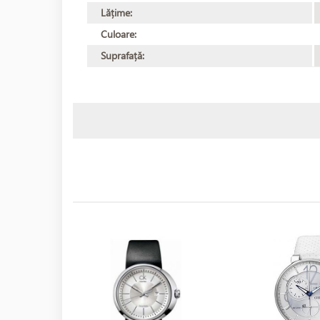
Lățime:
Culoare:
Suprafață: