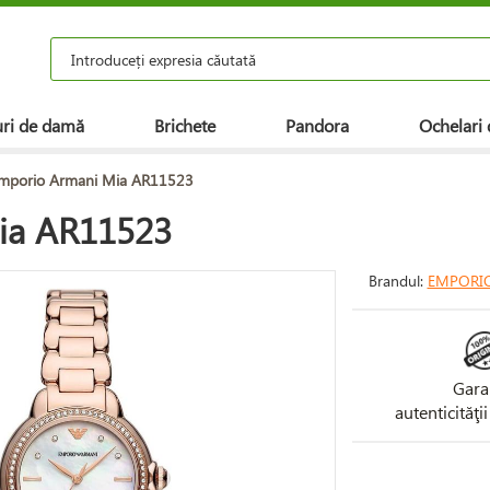
ri de damă
Brichete
Pandora
Ochelari 
mporio Armani Mia AR11523
ia AR11523
Brandul:
EMPORI
Gara
autenticităţi