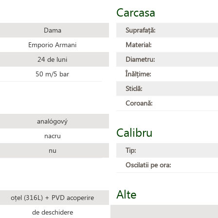
Carcasa
Dama
Suprafață:
Emporio Armani
Material:
24 de luni
Diametru:
50 m/5 bar
Înălțime:
Sticlă:
Coroană:
analógový
Calibru
nacru
nu
Tip:
Oscilatii pe ora:
Alte
oțel (316L) + PVD acoperire
de deschidere