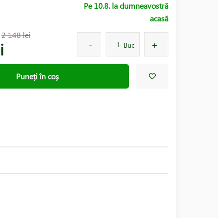
Pe 10.8. la dumneavostră
acasă
:
2 148 lei
i
Buc
Puneți în coș