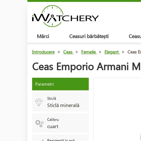
Mărci
Ceasuri bărbătești
Ceasu
Introducere
>
Ceas
>
Femeile
>
Elegant
>
Ceas E
Ceas Emporio Armani M
Parametri
Sticlă
Sticlă minerală
Calibru
cuart
Rezistență la apă