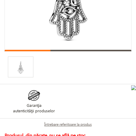
Garanţia
autenticităţii produselor
Întrebare referitoare la produs
Produsul, din păcate, nu se află pe stoc