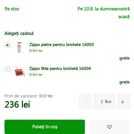
Pe stoc
Pe 10.8. la dumneavostră
acasă
Alegeți cadoul
Zippo pietre pentru brichete 16003
8.82 lei
gratis
Zippo fitile pentru brichetă 16004
8.82 lei
gratis
Pret de vanzare:
322 lei
236 lei
Buc
Puneți în coș