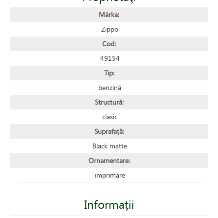
Márka:
Zippo
Cod:
49154
Tip:
benzină
Structură:
clasic
Suprafață:
Black matte
Ornamentare:
imprimare
Informații