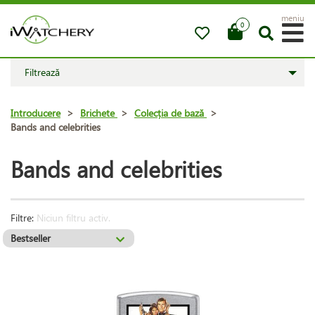
meniu
0
Filtrează
Introducere
>
Brichete
>
Colecția de bază
>
Bands and celebrities
Bands and celebrities
Filtre:
Niciun filtru activ.