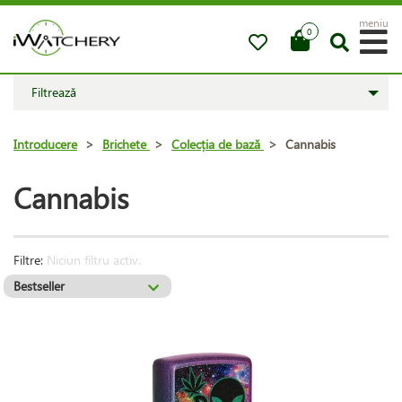
meniu
0
Filtrează
Introducere
>
Brichete
>
Colecția de bază
>
Cannabis
Cannabis
Filtre:
Niciun filtru activ.