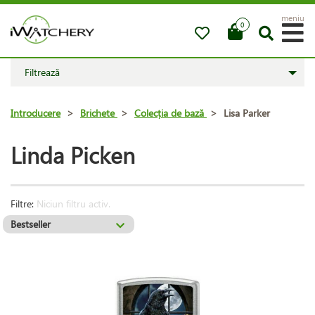
meniu
0
Filtrează
Introducere
>
Brichete
>
Colecția de bază
>
Lisa Parker
Linda Picken
Filtre:
Niciun filtru activ.