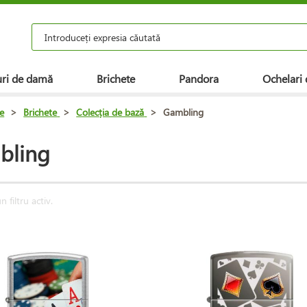
ri de damă
Brichete
Pandora
Ochelari 
e
>
Brichete
>
Colecția de bază
>
Gambling
bling
n filtru activ.