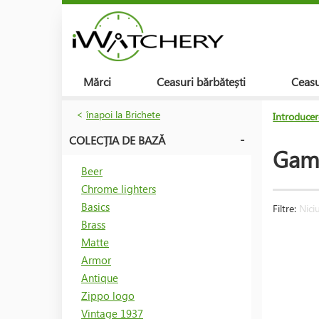
Mărci
Ceasuri bărbătești
Ceasu
<
înapoi la Brichete
Introducer
COLECȚIA DE BAZĂ
Gam
Beer
Chrome lighters
Basics
Filtre:
Niciu
Brass
Matte
Armor
Antique
Zippo logo
Vintage 1937