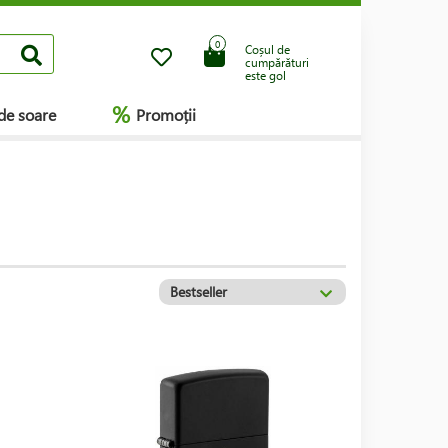
0
Coșul de
cumpărături
este gol
%
de soare
Promoții