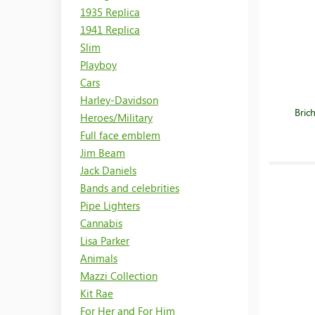
1935 Replica
1941 Replica
Slim
Playboy
Cars
Harley-Davidson
Bric
Heroes/Military
Full face emblem
Jim Beam
Jack Daniels
Bands and celebrities
Pipe Lighters
Cannabis
Lisa Parker
Animals
Mazzi Collection
Kit Rae
For Her and For Him