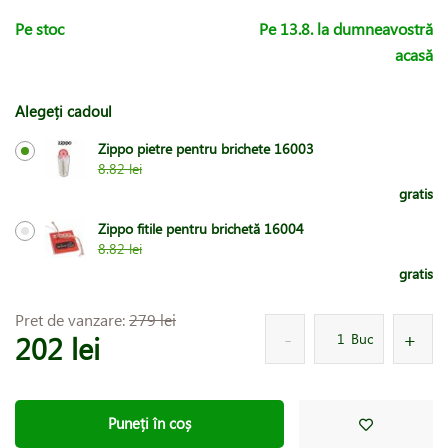
Pe stoc
Pe 13.8. la dumneavostră
acasă
Alegeți cadoul
Zippo pietre pentru brichete 16003
8.82 lei
gratis
Zippo fitile pentru brichetă 16004
8.82 lei
gratis
Pret de vanzare:
279 lei
202 lei
Buc
Puneți în coș