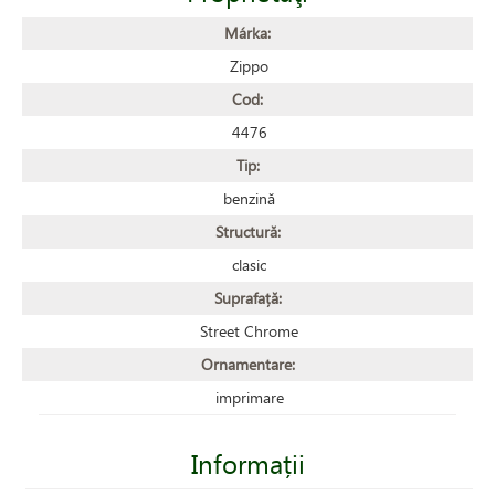
Márka:
Zippo
Cod:
4476
Tip:
benzină
Structură:
clasic
Suprafață:
Street Chrome
Ornamentare:
imprimare
Informații