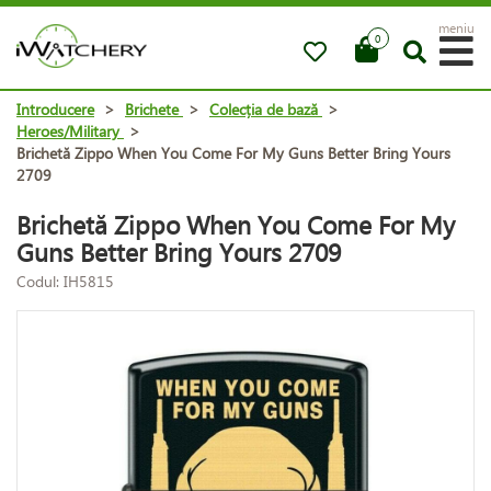
meniu
0
Introducere
>
Brichete
>
Colecția de bază
>
Heroes/Military
>
Brichetă Zippo When You Come For My Guns Better Bring Yours
2709
Brichetă Zippo When You Come For My
Guns Better Bring Yours 2709
Codul: IH5815