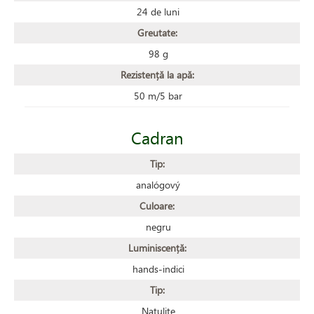
24 de luni
Greutate:
98 g
Rezistență la apă:
50 m/5 bar
Cadran
Tip:
analógový
Culoare:
negru
Luminiscență:
hands-indici
Tip:
Natulite