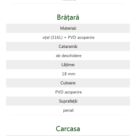
Brățară
Material:
oțel (316L) + PVD acoperire
Cataramă:
de deschidere
Lățime:
18 mm
Culoare:
PVD acoperire
Suprafață:
periat
Carcasa