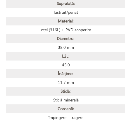
Suprafață:
lustruit/periat
Material:
oțel (316L) + PVD acoperire
Diametru:
38,0 mm
L2L:
45,0
Înălțime:
11,7 mm
Sticlă:
Sticlă minerală
Coroană:
împingere - tragere