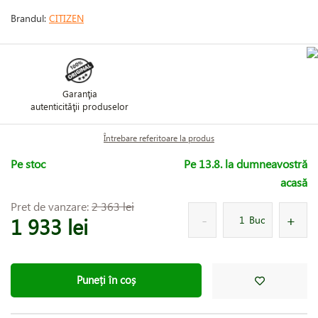
Brandul:
CITIZEN
Garanţia
autenticităţii produselor
Întrebare referitoare la produs
Pe stoc
Pe 13.8. la dumneavostră
acasă
Pret de vanzare:
2 363 lei
1 933 lei
Buc
Puneți în coș