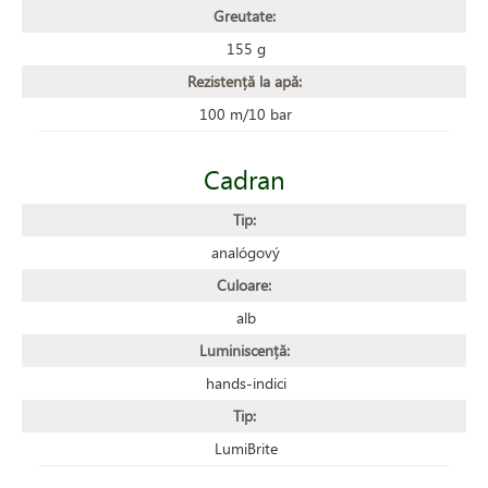
Greutate:
155 g
Rezistență la apă:
100 m/10 bar
Cadran
Tip:
analógový
Culoare:
alb
Luminiscență:
hands-indici
Tip:
LumiBrite