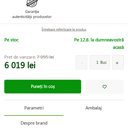
Garanţia
autenticităţii produselor
Întrebare referitoare la produs
Pe stoc
Pe 12.8. la dumneavostră
acasă
Pret de vanzare:
7 095 lei
6 019 lei
Buc
Puneți în coș
Parametri
Ambalaj
Despre brand