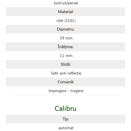
lustruit/periat
Material:
oțel (316L)
Diametru:
39 mm
Înălțime:
11 mm
Sticlă:
Safir anti reflectie
Coroană:
împingere - tragere
Calibru
Tip:
automat