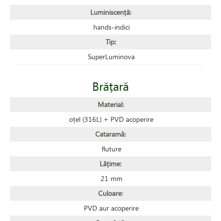
Luminiscență:
hands-indici
Tip:
SuperLuminova
Brățară
Material:
oțel (316L) + PVD acoperire
Cataramă:
fluture
Lățime:
21 mm
Culoare:
PVD aur acoperire