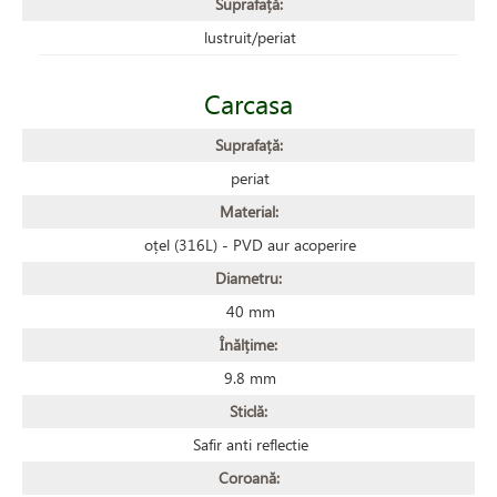
Suprafață:
lustruit/periat
Carcasa
Suprafață:
periat
Material:
oțel (316L) - PVD aur acoperire
Diametru:
40 mm
Înălțime:
9.8 mm
Sticlă:
Safir anti reflectie
Coroană: