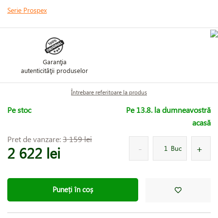
Serie Prospex
Garanţia
autenticităţii produselor
Întrebare referitoare la produs
Pe stoc
Pe 13.8. la dumneavostră
acasă
Pret de vanzare:
3 159 lei
2 622 lei
Buc
Puneți în coș