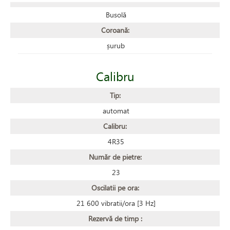
Busolă
Coroană:
șurub
Calibru
Tip:
automat
Calibru:
4R35
Număr de pietre:
23
Oscilatii pe ora:
21 600 vibratii/ora [3 Hz]
Rezervă de timp :