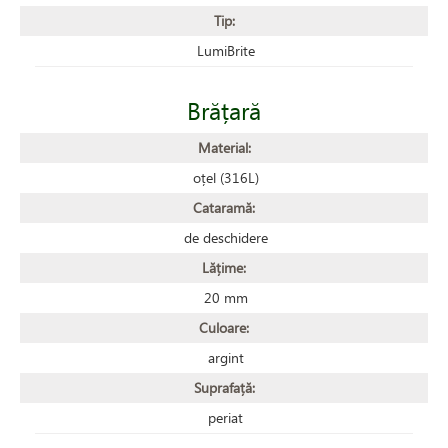
Tip:
LumiBrite
Brățară
Material:
oțel (316L)
Cataramă:
de deschidere
Lățime:
20 mm
Culoare:
argint
Suprafață:
periat