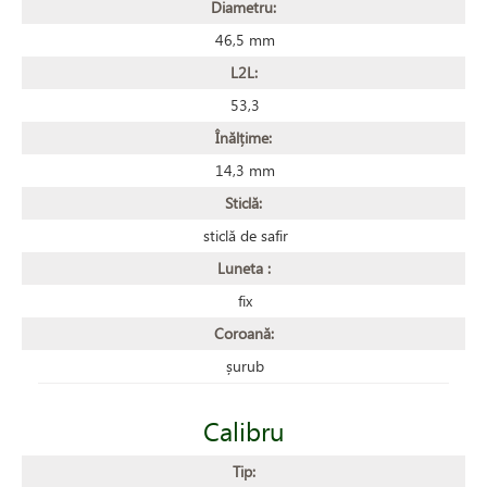
Diametru:
46,5 mm
L2L:
53,3
Înălțime:
14,3 mm
Sticlă:
sticlă de safir
Luneta :
fix
Coroană:
șurub
Calibru
Tip: