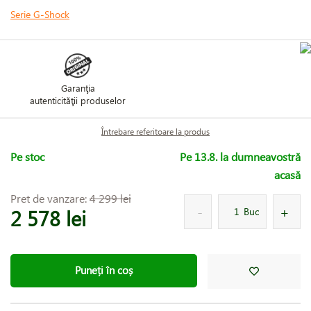
Serie G-Shock
Garanţia
autenticităţii produselor
Întrebare referitoare la produs
Pe stoc
Pe 13.8. la dumneavostră
acasă
Pret de vanzare:
4 299 lei
2 578 lei
Buc
Puneți în coș