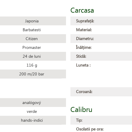
Carcasa
Japonia
Suprafață:
Barbatesti
Material:
Citizen
Diametru:
Promaster
Înălțime:
24 de luni
Sticlă:
116 g
Luneta :
200 m/20 bar
Coroană:
analógový
Calibru
verde
hands-indici
Tip:
Oscilatii pe ora: