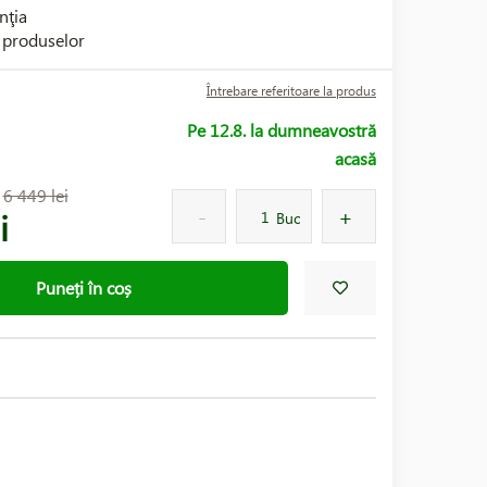
nţia
i produselor
Întrebare referitoare la produs
Pe 12.8. la dumneavostră
acasă
:
6 449 lei
i
Buc
Puneți în coș