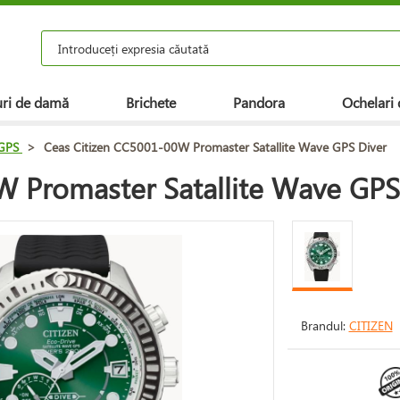
ri de damă
Brichete
Pandora
Ochelari 
 GPS
>
Ceas Citizen CC5001-00W Promaster Satallite Wave GPS Diver
W Promaster Satallite Wave GPS
Brandul:
CITIZEN