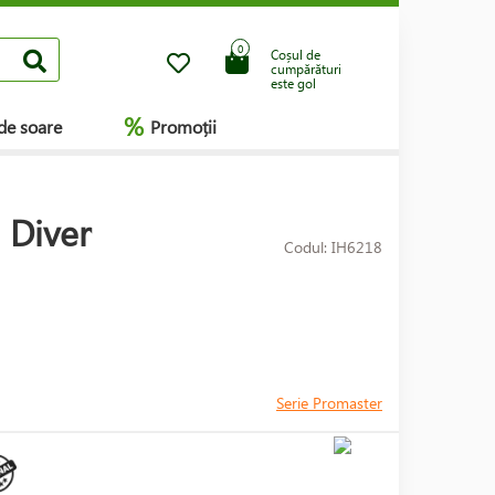
0
Coșul de
cumpărături
este gol
%
de soare
Promoții
 Diver
Codul: IH6218
Serie Promaster