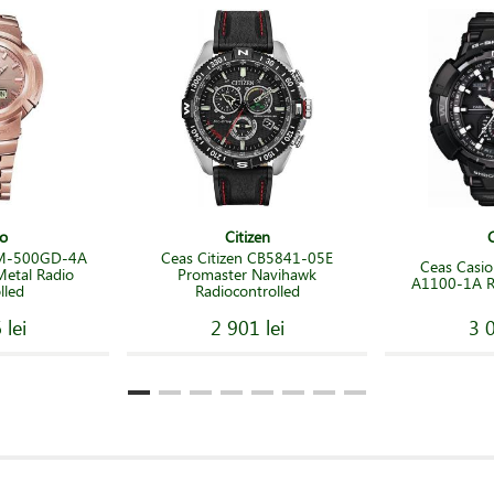
o
Citizen
WM-500GD-4A
Ceas Citizen CB5841-05E
Ceas Casi
Metal Radio
Promaster Navihawk
A1100-1A Ra
lled
Radiocontrolled
 lei
2 901 lei
3 0