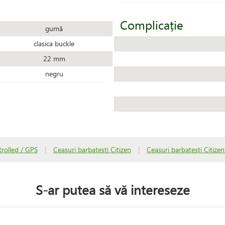
Complicație
gumă
clasica buckle
22 mm
negru
rolled / GPS
|
Ceasuri barbatesti Citizen
|
Ceasuri barbatesti Citize
S-ar putea să vă intereseze