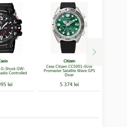
Casio
Citizen
Ceas Citizen CC5001-00W
o G-Shock GW-
Ceas Ci
Promaster Satallite Wave GPS
dio Controlled
Ra
Diver
95 lei
5 374 lei