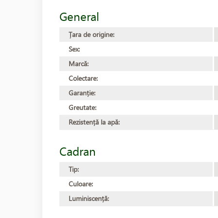
General
Țara de origine:
Sex:
Marcă:
Colectare:
Garanție:
Greutate:
Rezistență la apă:
Cadran
Tip:
Culoare:
Luminiscență: