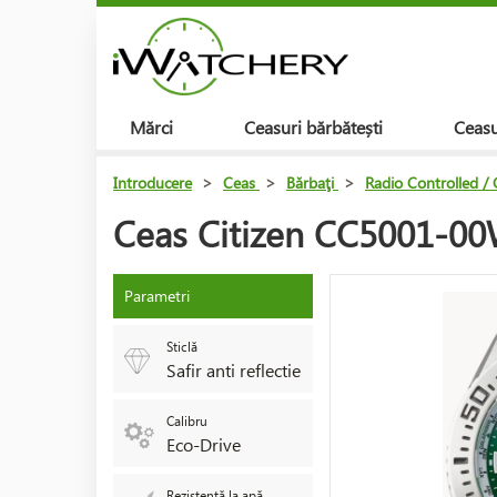
Mărci
Ceasuri bărbătești
Ceasu
Introducere
>
Ceas
>
Bărbaţi
>
Radio Controlled /
Ceas Citizen CC5001-00
Parametri
Sticlă
Safir anti reflectie
Calibru
Eco-Drive
Rezistență la apă