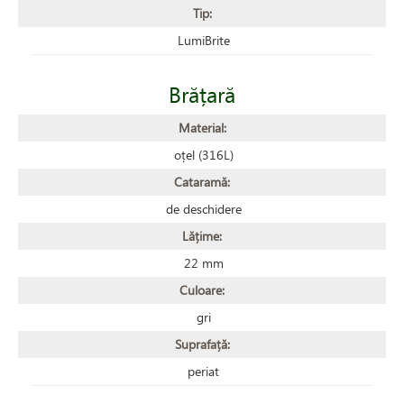
Tip:
LumiBrite
Brățară
Material:
oțel (316L)
Cataramă:
de deschidere
Lățime:
22 mm
Culoare:
gri
Suprafață:
periat