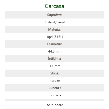
Carcasa
Suprafață:
lustruit/periat
Material:
oțel (316L)
Diametru:
44,3 mm
Înălțime:
14 mm
Sticlă:
hardlex
Luneta :
rotitoare
scufundare