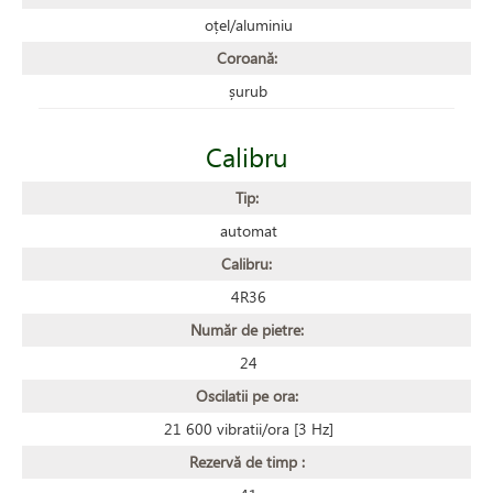
oțel/aluminiu
Coroană:
șurub
Calibru
Tip:
automat
Calibru:
4R36
Număr de pietre:
24
Oscilatii pe ora:
21 600 vibratii/ora [3 Hz]
Rezervă de timp :